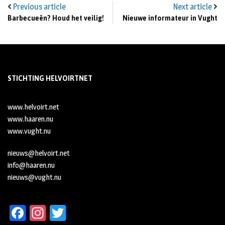
Previous article
Next article
Barbecueën? Houd het veilig!
Nieuwe informateur in Vught
STICHTING HELVOIRTNET
www.helvoirt.net
www.haaren.nu
www.vught.nu
nieuws@helvoirt.net
info@haaren.nu
nieuws@vught.nu
Fa
In
T