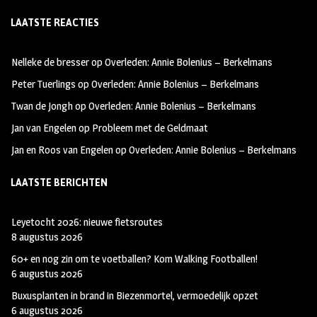
ce
st
wi
LAATSTE REACTIES
b
ag
tt
oo
ra
er
Nelleke de bresser
op
Overleden: Annie Bolenius – Berkelmans
k
m
Peter Tuerlings
op
Overleden: Annie Bolenius – Berkelmans
Twan de Jongh
op
Overleden: Annie Bolenius – Berkelmans
Jan van Engelen
op
Probleem met de Geldmaat
Jan en Roos van Engelen
op
Overleden: Annie Bolenius – Berkelmans
LAATSTE BERICHTEN
Leyetocht 2026: nieuwe fietsroutes
8 augustus 2026
60+ en nog zin om te voetballen? Kom Walking Footballen!
6 augustus 2026
Buxusplanten in brand in Biezenmortel, vermoedelijk opzet
6 augustus 2026