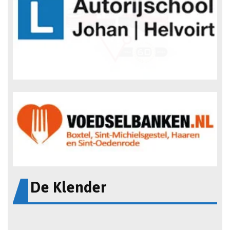
De Klender