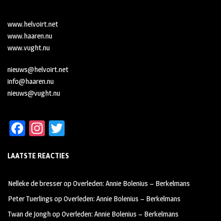
www.helvoirt.net
www.haaren.nu
www.vught.nu
nieuws@helvoirt.net
info@haaren.nu
nieuws@vught.nu
Fa
In
T
ce
st
wi
LAATSTE REACTIES
b
ag
tt
oo
ra
er
Nelleke de bresser
op
Overleden: Annie Bolenius – Berkelmans
k
m
Peter Tuerlings
op
Overleden: Annie Bolenius – Berkelmans
Twan de Jongh
op
Overleden: Annie Bolenius – Berkelmans