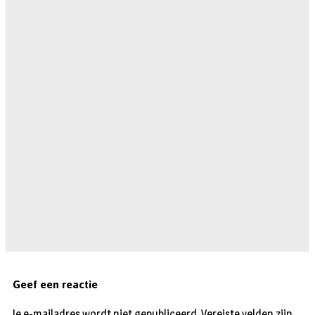
Geef een reactie
Je e-mailadres wordt niet gepubliceerd.
Vereiste velden zijn