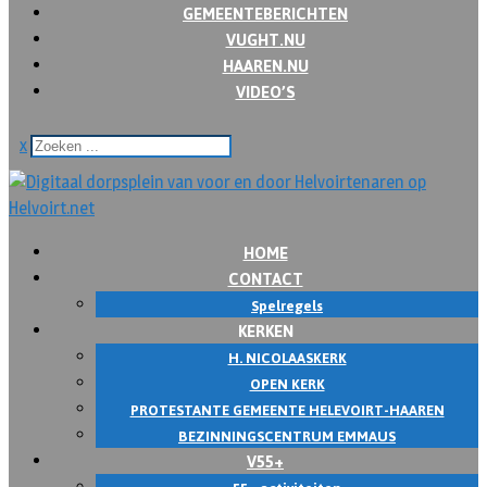
GEMEENTEBERICHTEN
VUGHT.NU
HAAREN.NU
VIDEO’S
x
HOME
CONTACT
Spelregels
KERKEN
H. NICOLAASKERK
OPEN KERK
PROTESTANTE GEMEENTE HELEVOIRT-HAAREN
BEZINNINGSCENTRUM EMMAUS
V55+