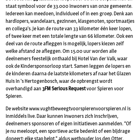
staat symbool voor de 33.000 inwoners van onze gemeente.
Iedereen kan meedoen, individueel of in een groep. Denk aan
hardlopers, wandelaars, gezinnen, klasgenoten, sportmaatjes
en collega’s. Je kan de route van 33 kilometer één keer lopen,
of twee keer met een totale lengte van 66 kilometer. Ook een
deel van de route afleggen is mogelijk, lopers kiezen zelf
welke afstand ze afleggen. Om 15.00 uur worden alle
deelnemers feestelijk onthaald bij Hotel Van der Valk, waar
ook de Kindersponsorloop start. Samen leggen de lopers en
de kinderen daarna de laatste kilometers af naar het Glazen
Huis in ’s Hertogenbosch, waar de opbrengst wordt
overhandigd aan
3FM Serious Request
voor Spieren voor
Spieren.
De website www.vughtbeweegtvoorspierenvoorspieren.nl is
inmiddels live. Daar kunnen inwoners zich inschrijven,
deelnemers sponsoren of eigen initiatieven aanmelden. “Of
je nu meeloopt, een sportieve actie bedenkt of een bijdrage
doneert: elke stap helpt,” aldus wethouder Jos den Otter.