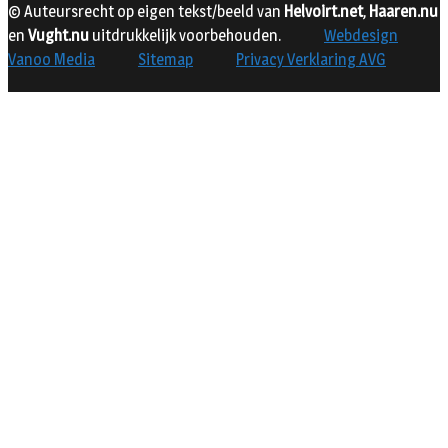
© Auteursrecht op eigen tekst/beeld van
Helvoirt.net
,
Haaren.nu
en
Vught.nu
uitdrukkelijk voorbehouden.
Webdesign
Vanoo Media
Sitemap
Privacy Verklaring AVG