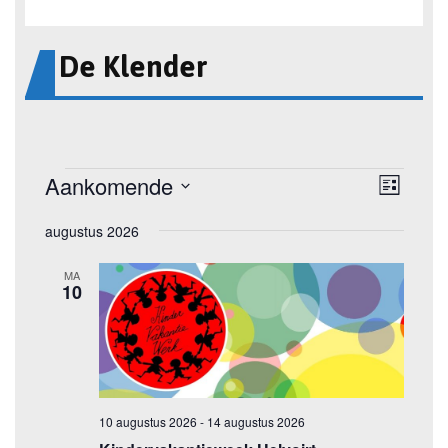
De Klender