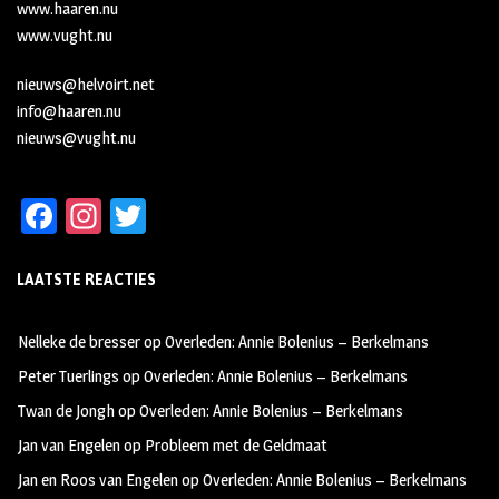
www.haaren.nu
www.vught.nu
nieuws@helvoirt.net
info@haaren.nu
nieuws@vught.nu
Fa
In
T
ce
st
wi
LAATSTE REACTIES
b
ag
tt
oo
ra
er
Nelleke de bresser
op
Overleden: Annie Bolenius – Berkelmans
k
m
Peter Tuerlings
op
Overleden: Annie Bolenius – Berkelmans
Twan de Jongh
op
Overleden: Annie Bolenius – Berkelmans
Jan van Engelen
op
Probleem met de Geldmaat
Jan en Roos van Engelen
op
Overleden: Annie Bolenius – Berkelmans