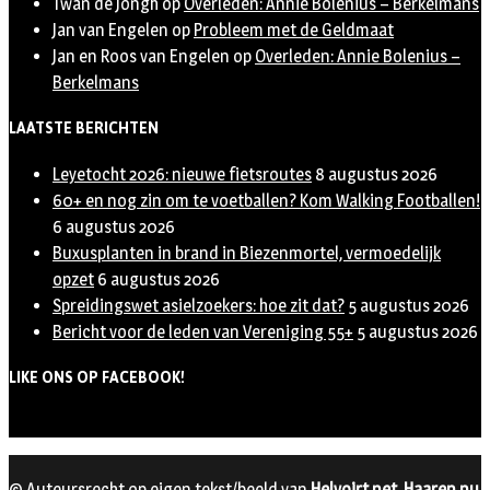
Twan de Jongh
op
Overleden: Annie Bolenius – Berkelmans
Jan van Engelen
op
Probleem met de Geldmaat
Jan en Roos van Engelen
op
Overleden: Annie Bolenius –
Berkelmans
LAATSTE BERICHTEN
Leyetocht 2026: nieuwe fietsroutes
8 augustus 2026
60+ en nog zin om te voetballen? Kom Walking Footballen!
6 augustus 2026
Buxusplanten in brand in Biezenmortel, vermoedelijk
opzet
6 augustus 2026
Spreidingswet asielzoekers: hoe zit dat?
5 augustus 2026
Bericht voor de leden van Vereniging 55+
5 augustus 2026
LIKE ONS OP FACEBOOK!
© Auteursrecht op eigen tekst/beeld van
Helvoirt.net
,
Haaren.nu