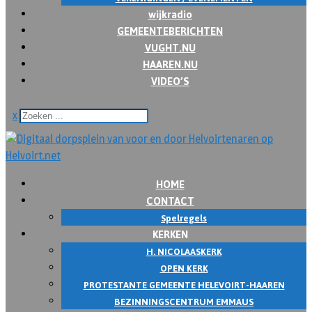
wijkradio
GEMEENTEBERICHTEN
VUGHT.NU
HAAREN.NU
VIDEO’S
x
HOME
CONTACT
Spelregels
KERKEN
H. NICOLAASKERK
OPEN KERK
PROTESTANTE GEMEENTE HELEVOIRT-HAAREN
BEZINNINGSCENTRUM EMMAUS