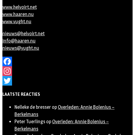
www.helvoirt.net
www.haaren.nu
www.vught.nu
nieuws@helvoirt.net
info@haaren.nu
nieuws@vught.nu
Facebook
Instagram
Twitter
LAATSTE REACTIES
Nelleke de bresser
op
Overleden: Annie Bolenius –
Berkelmans
Peter Tuerlings
op
Overleden: Annie Bolenius –
Berkelmans