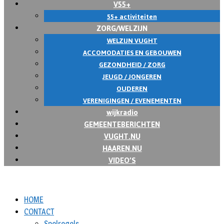
V55+
55+ activiteiten
ZORG/WELZIJN
WELZIJN VUGHT
ACCOMODATIES EN GEBOUWEN
GEZONDHEID / ZORG
JEUGD / JONGEREN
OUDEREN
VERENIGINGEN / EVENEMENTEN
wijkradio
GEMEENTEBERICHTEN
VUGHT.NU
HAAREN.NU
VIDEO’S
HOME
CONTACT
Spelregels