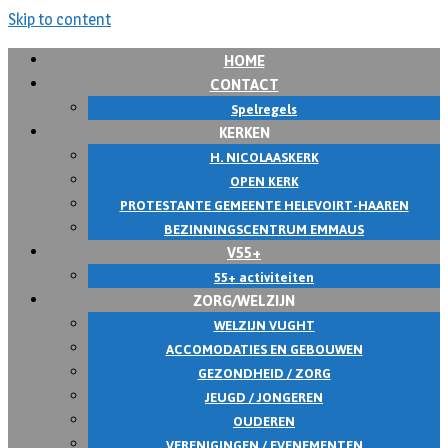
Skip to content
HOME
CONTACT
Spelregels
KERKEN
H. NICOLAASKERK
OPEN KERK
PROTESTANTE GEMEENTE HELEVOIRT-HAAREN
BEZINNINGSCENTRUM EMMAUS
V55+
55+ activiteiten
ZORG/WELZIJN
WELZIJN VUGHT
ACCOMODATIES EN GEBOUWEN
GEZONDHEID / ZORG
JEUGD / JONGEREN
OUDEREN
VERENIGINGEN / EVENEMENTEN