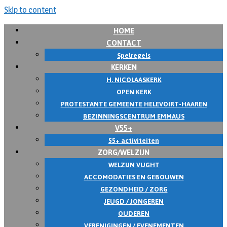
Skip to content
HOME
CONTACT
Spelregels
KERKEN
H. NICOLAASKERK
OPEN KERK
PROTESTANTE GEMEENTE HELEVOIRT-HAAREN
BEZINNINGSCENTRUM EMMAUS
V55+
55+ activiteiten
ZORG/WELZIJN
WELZIJN VUGHT
ACCOMODATIES EN GEBOUWEN
GEZONDHEID / ZORG
JEUGD / JONGEREN
OUDEREN
VERENIGINGEN / EVENEMENTEN