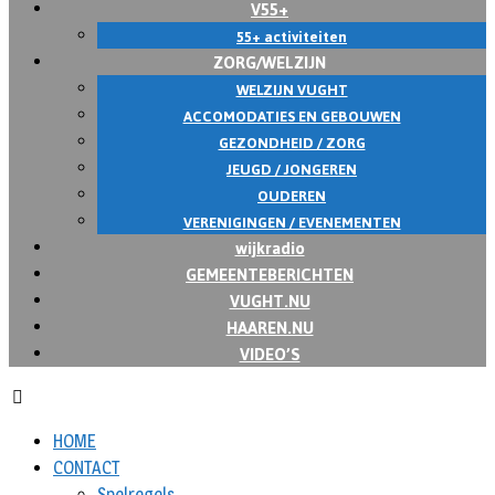
V55+
55+ activiteiten
ZORG/WELZIJN
WELZIJN VUGHT
ACCOMODATIES EN GEBOUWEN
GEZONDHEID / ZORG
JEUGD / JONGEREN
OUDEREN
VERENIGINGEN / EVENEMENTEN
wijkradio
GEMEENTEBERICHTEN
VUGHT.NU
HAAREN.NU
VIDEO’S
HOME
CONTACT
Spelregels