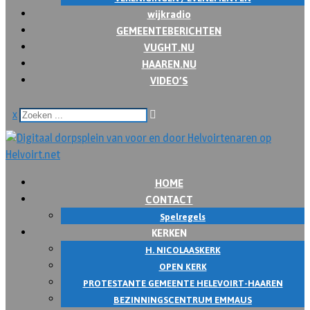
wijkradio
GEMEENTEBERICHTEN
VUGHT.NU
HAAREN.NU
VIDEO’S
x
HOME
CONTACT
Spelregels
KERKEN
H. NICOLAASKERK
OPEN KERK
PROTESTANTE GEMEENTE HELEVOIRT-HAAREN
BEZINNINGSCENTRUM EMMAUS