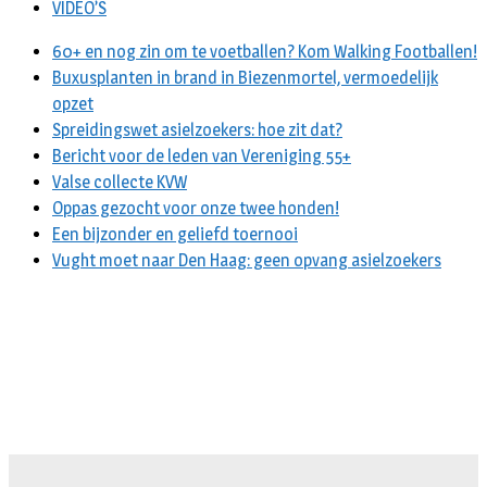
VIDEO’S
60+ en nog zin om te voetballen? Kom Walking Footballen!
Buxusplanten in brand in Biezenmortel, vermoedelijk
opzet
Spreidingswet asielzoekers: hoe zit dat?
Bericht voor de leden van Vereniging 55+
Valse collecte KVW
Oppas gezocht voor onze twee honden!
Een bijzonder en geliefd toernooi
Vught moet naar Den Haag: geen opvang asielzoekers