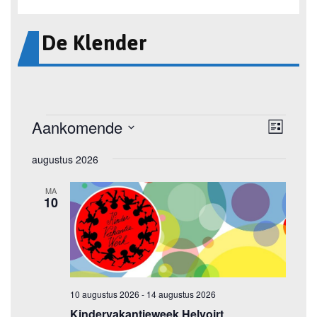
De Klender