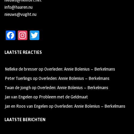
info@haaren.nu
nieuws@vught.nu
Fa
In
T
ce
st
wi
LAATSTE REACTIES
b
ag
tt
oo
ra
er
Nelleke de bresser
op
Overleden: Annie Bolenius – Berkelmans
k
m
Peter Tuerlings
op
Overleden: Annie Bolenius – Berkelmans
Twan de Jongh
op
Overleden: Annie Bolenius – Berkelmans
Jan van Engelen
op
Probleem met de Geldmaat
Jan en Roos van Engelen
op
Overleden: Annie Bolenius – Berkelmans
LAATSTE BERICHTEN