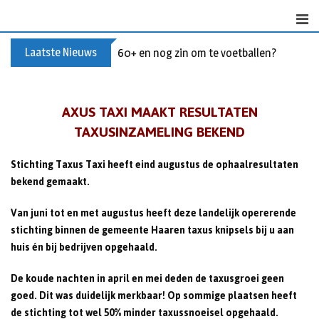
S
k
i
Laatste Nieuws
60+ en nog zin om te voetballen? Kom Wal
p
t
o
AXUS TAXI MAAKT RESULTATEN
c
TAXUSINZAMELING BEKEND
o
n
t
Stichting Taxus Taxi heeft eind augustus de ophaalresultaten
e
bekend gemaakt.
n
Van juni tot en met augustus heeft deze landelijk opererende
t
stichting binnen de gemeente Haaren taxus knipsels bij u aan
huis én bij bedrijven opgehaald.
De koude nachten in april en mei deden de taxusgroei geen
goed. Dit was duidelijk merkbaar! Op sommige plaatsen heeft
de stichting tot wel 50% minder taxussnoeisel opgehaald.