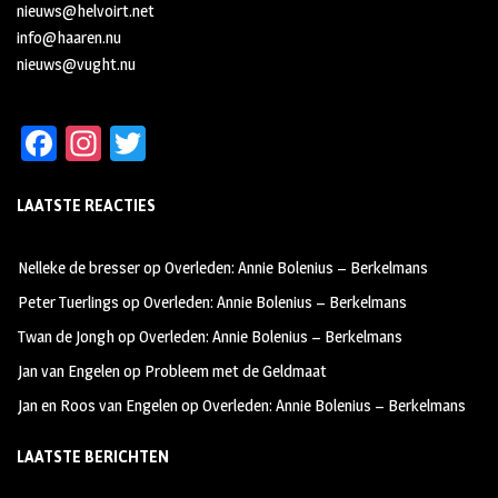
nieuws@helvoirt.net
info@haaren.nu
nieuws@vught.nu
Fa
In
T
ce
st
wi
LAATSTE REACTIES
b
ag
tt
oo
ra
er
Nelleke de bresser
op
Overleden: Annie Bolenius – Berkelmans
k
m
Peter Tuerlings
op
Overleden: Annie Bolenius – Berkelmans
Twan de Jongh
op
Overleden: Annie Bolenius – Berkelmans
Jan van Engelen
op
Probleem met de Geldmaat
Jan en Roos van Engelen
op
Overleden: Annie Bolenius – Berkelmans
LAATSTE BERICHTEN