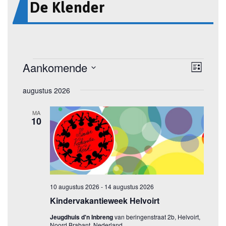
De Klender