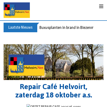
Laatste Nieuws
Buxusplanten in brand in Biezenmortel, v
Repair Café Helvoirt,
zaterdag 18 oktober a.s.