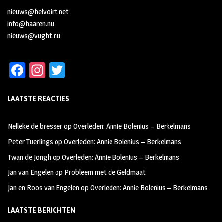
nieuws@helvoirt.net
info@haaren.nu
nieuws@vught.nu
Fa
In
T
ce
st
wi
LAATSTE REACTIES
b
ag
tt
oo
ra
er
Nelleke de bresser
op
Overleden: Annie Bolenius – Berkelmans
k
m
Peter Tuerlings
op
Overleden: Annie Bolenius – Berkelmans
Twan de Jongh
op
Overleden: Annie Bolenius – Berkelmans
Jan van Engelen
op
Probleem met de Geldmaat
Jan en Roos van Engelen
op
Overleden: Annie Bolenius – Berkelmans
LAATSTE BERICHTEN