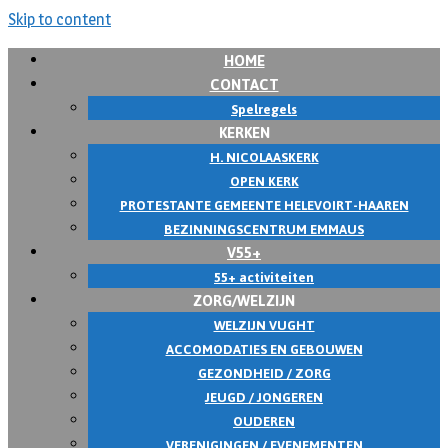
Skip to content
HOME
CONTACT
Spelregels
KERKEN
H. NICOLAASKERK
OPEN KERK
PROTESTANTE GEMEENTE HELEVOIRT-HAAREN
BEZINNINGSCENTRUM EMMAUS
V55+
55+ activiteiten
ZORG/WELZIJN
WELZIJN VUGHT
ACCOMODATIES EN GEBOUWEN
GEZONDHEID / ZORG
JEUGD / JONGEREN
OUDEREN
VERENIGINGEN / EVENEMENTEN