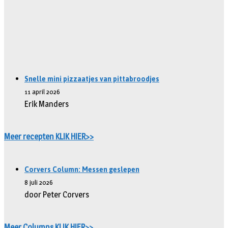
Snelle mini pizzaatjes van pittabroodjes
11 april 2026
Erik Manders
Meer recepten KLIK HIER>>
Corvers Column: Messen geslepen
8 juli 2026
door Peter Corvers
Meer Columns KLIK HIER>>