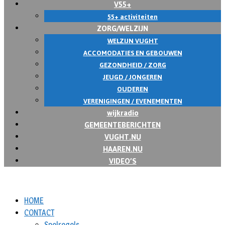
V55+
55+ activiteiten
ZORG/WELZIJN
WELZIJN VUGHT
ACCOMODATIES EN GEBOUWEN
GEZONDHEID / ZORG
JEUGD / JONGEREN
OUDEREN
VERENIGINGEN / EVENEMENTEN
wijkradio
GEMEENTEBERICHTEN
VUGHT.NU
HAAREN.NU
VIDEO’S
HOME
CONTACT
Spelregels