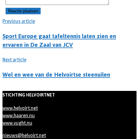
Previous article
Sport Europe gaat tafeltennis laten zien en
ervaren in De Zaal van JCV
Next article
Wel en wee van de Helvoirtse steenuilen
STICHTING HELVOIRTNET
www.helvoirt.net
www.haaren.nu
www.vught.nu
nieuws@helvoirt.net