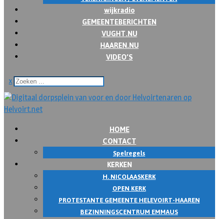
wijkradio
GEMEENTEBERICHTEN
VUGHT.NU
HAAREN.NU
VIDEO’S
x
HOME
CONTACT
Spelregels
KERKEN
H. NICOLAASKERK
OPEN KERK
PROTESTANTE GEMEENTE HELEVOIRT-HAAREN
BEZINNINGSCENTRUM EMMAUS