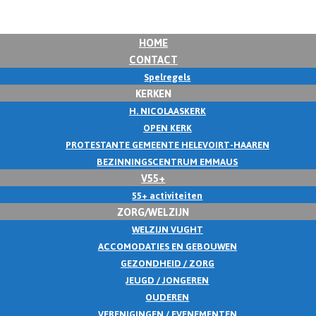
HOME
CONTACT
Spelregels
KERKEN
H. NICOLAASKERK
OPEN KERK
PROTESTANTE GEMEENTE HELEVOIRT-HAAREN
BEZINNINGSCENTRUM EMMAUS
V55+
55+ activiteiten
ZORG/WELZIJN
WELZIJN VUGHT
ACCOMODATIES EN GEBOUWEN
GEZONDHEID / ZORG
JEUGD / JONGEREN
OUDEREN
VERENIGINGEN / EVENEMENTEN