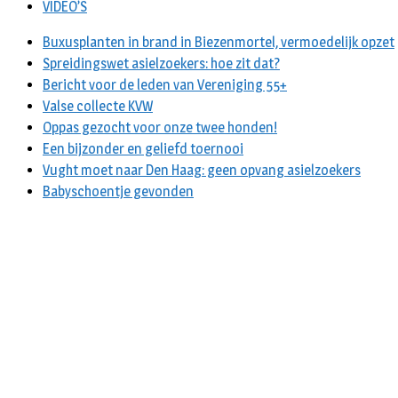
VIDEO’S
Buxusplanten in brand in Biezenmortel, vermoedelijk opzet
Spreidingswet asielzoekers: hoe zit dat?
Bericht voor de leden van Vereniging 55+
Valse collecte KVW
Oppas gezocht voor onze twee honden!
Een bijzonder en geliefd toernooi
Vught moet naar Den Haag: geen opvang asielzoekers
Babyschoentje gevonden