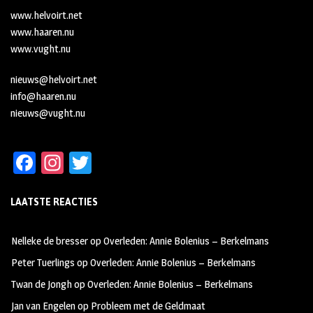
www.helvoirt.net
www.haaren.nu
www.vught.nu
nieuws@helvoirt.net
info@haaren.nu
nieuws@vught.nu
Fa
In
T
ce
st
wi
LAATSTE REACTIES
b
ag
tt
oo
ra
er
Nelleke de bresser
op
Overleden: Annie Bolenius – Berkelmans
k
m
Peter Tuerlings
op
Overleden: Annie Bolenius – Berkelmans
Twan de Jongh
op
Overleden: Annie Bolenius – Berkelmans
Jan van Engelen
op
Probleem met de Geldmaat