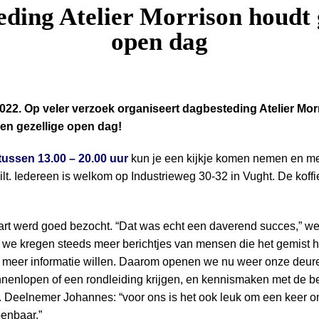
ding Atelier Morrison houdt 
open dag
022. Op veler verzoek organiseert dagbesteding Atelier Mor
een gezellige open dag!
 tussen 13.00 – 20.00 uur
kun je een kijkje komen nemen en 
 wilt. Iedereen is welkom op Industrieweg 30-32 in Vught. De koff
rt werd goed bezocht. “Dat was echt een daverend succes,” we
r we kregen steeds meer berichtjes van mensen die het gemist 
 meer informatie willen. Daarom openen we nu weer onze deur
enlopen of een rondleiding krijgen, en kennismaken met de b
 Deelnemer Johannes: “voor ons is het ook leuk om een keer on
penbaar.”