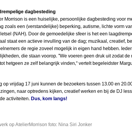
gdrempelige dagbesteding
er Morrison is een huiselijke, persoonlijke dagbesteding voor 
 zoals een (verstandelijke) beperking, autisme, lichte vorm van
etsel (NAH). Door de gemoedelijke sfeer is het een laagdrempe
raal staat een actieve invulling van de dag; muzikaal, creatief, 
eelnemers de regie zoveel mogelijk in eigen hand hebben. Iede
ijkheden, die staan voorop. ”We voeren geen druk uit zodat de
ot hetgeen ze zelf belangrijk vinden,“ vertelt begeleidster Margu
 op vrijdag 17 juni kunnen de bezoekers tussen 13.00 en 20.00 
ngen, naar optredens kijken, creatief werken en bij de DJ les
de activiteiten.
Dus, kom langs!
rk op AtelierMorrison foto: Nina Siri Jonker