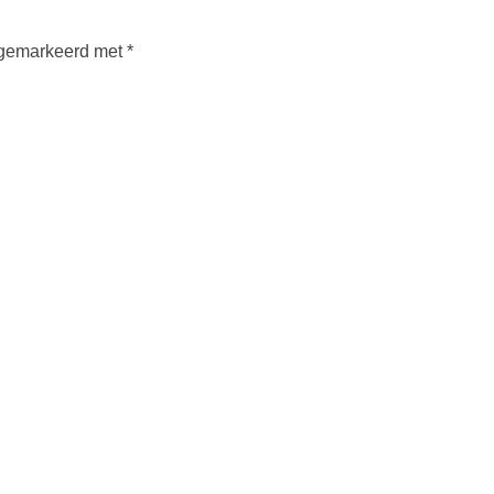
n gemarkeerd met
*