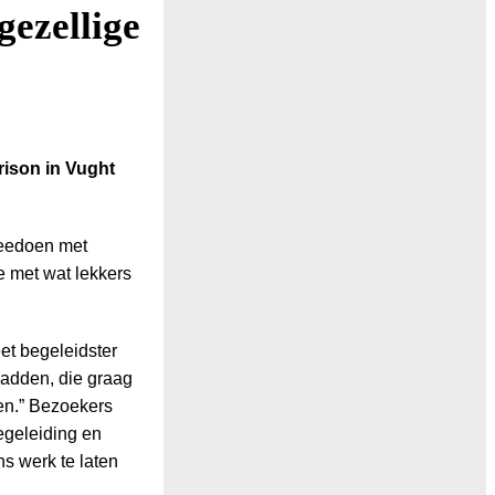
gezellige
rison in Vught
meedoen met
ie met wat lekkers
et begeleidster
hadden, die graag
en.” Bezoekers
egeleiding en
s werk te laten