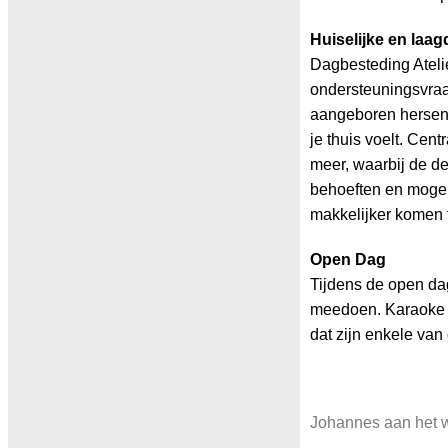
Huiselijke en laa
Dagbesteding Ateli
ondersteuningsvraag
aangeboren hersenl
je thuis voelt. Cent
meer, waarbij de d
behoeften en mogel
makkelijker komen t
Open Dag
Tijdens de open dag
meedoen. Karaoke zi
dat zijn enkele van 
Johannes aan het we