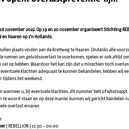
6 november 2022. Op 19 en 20 november organiseert Stichting REBi
N en Haaren op z’n Hollands.
ullen plaats vinden aan de Kreitweg te Haaren. Ondanks alle voor
atie nemen om geluidsoverlast te voorkomen, spelen er ook altijd
n vat op hebben. Waardoor het kan zijn dat u misschien toch overla
eventuele klachten adequaat te kunnen behandelen, hebben wij ee
 tijdens het weekend.
en wanneer u, bij eventuele klachten, dit nummer belt of whatsappt
an te woord staan en op deze manier kunnen wij gericht handelen n
ele overlast ervaren.
p:
ber
| REBELLiON | 11:30 – 00:00