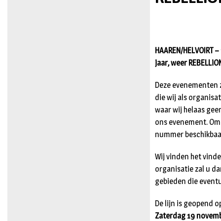
HAAREN/HELVOIRT – 1
jaar, weer REBELLiO
Deze evenementen z
die wij als organis
waar wij helaas gee
ons evenement. Om 
nummer beschikbaar
Wij vinden het vind
organisatie zal u d
gebieden die eventu
De lijn is geopend o
Zaterdag 19 novem