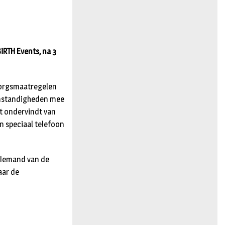
n
RTH Events, na 3
zorgsmaatregelen
 omstandigheden mee
st ondervindt van
n speciaal telefoon
. Iemand van de
aar de