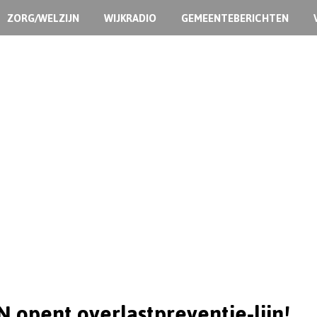
ZORG/WELZIJN
WIJKRADIO
GEMEENTEBERICHTEN
 opent overlastpreventie-lijn!