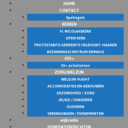
HOME
Skip
CONTACT
to
Spelregels
content
KERKEN
H. NICOLAASKERK
OPEN KERK
PROTESTANTE GEMEENTE HELEVOIRT-HAAREN
BEZINNINGSCENTRUM EMMAUS
V55+
55+ activiteiten
ZORG/WELZIJN
WELZIJN VUGHT
ACCOMODATIES EN GEBOUWEN
GEZONDHEID / ZORG
JEUGD / JONGEREN
OUDEREN
VERENIGINGEN / EVENEMENTEN
wijkradio
GEMEENTEBERICHTEN