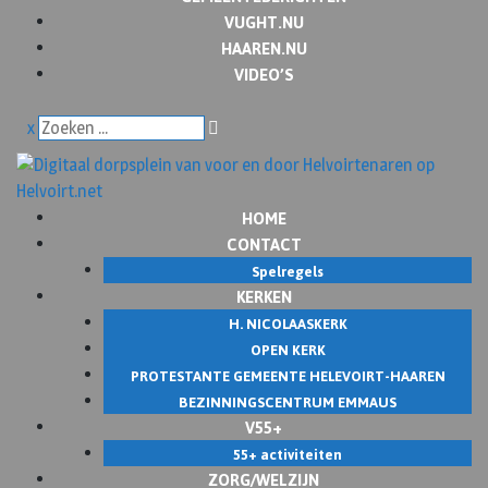
VUGHT.NU
HAAREN.NU
VIDEO’S
x
HOME
CONTACT
Spelregels
KERKEN
H. NICOLAASKERK
OPEN KERK
PROTESTANTE GEMEENTE HELEVOIRT-HAAREN
BEZINNINGSCENTRUM EMMAUS
V55+
55+ activiteiten
ZORG/WELZIJN