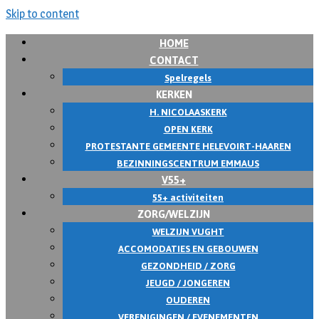
Skip to content
HOME
CONTACT
Spelregels
KERKEN
H. NICOLAASKERK
OPEN KERK
PROTESTANTE GEMEENTE HELEVOIRT-HAAREN
BEZINNINGSCENTRUM EMMAUS
V55+
55+ activiteiten
ZORG/WELZIJN
WELZIJN VUGHT
ACCOMODATIES EN GEBOUWEN
GEZONDHEID / ZORG
JEUGD / JONGEREN
OUDEREN
VERENIGINGEN / EVENEMENTEN