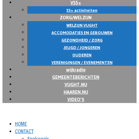
V55+
55+ activiteiten
ZORG/WELZIJN
WELZIJN VUGHT
ACCOMODATIES EN GEBOUWEN
GEZONDHEID / ZORG
JEUGD / JONGEREN
OUDEREN
VERENIGINGEN / EVENEMENTEN
wijkradio
GEMEENTEBERICHTEN
VUGHT.NU
HAAREN.NU
VIDEO’S
HOME
CONTACT
Spelregels