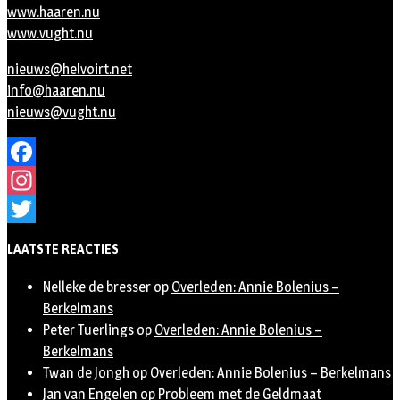
www.haaren.nu
www.vught.nu
nieuws@helvoirt.net
info@haaren.nu
nieuws@vught.nu
Facebook
Instagram
Twitter
LAATSTE REACTIES
Nelleke de bresser
op
Overleden: Annie Bolenius –
Berkelmans
Peter Tuerlings
op
Overleden: Annie Bolenius –
Berkelmans
Twan de Jongh
op
Overleden: Annie Bolenius – Berkelmans
Jan van Engelen
op
Probleem met de Geldmaat