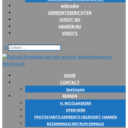
wijkradio
GEMEENTEBERICHTEN
VUGHT.NU
HAAREN.NU
VIDEO’S
x
HOME
CONTACT
Spelregels
KERKEN
H. NICOLAASKERK
OPEN KERK
PROTESTANTE GEMEENTE HELEVOIRT-HAAREN
BEZINNINGSCENTRUM EMMAUS