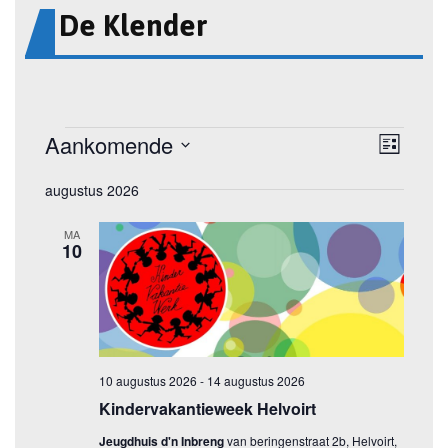
De Klender