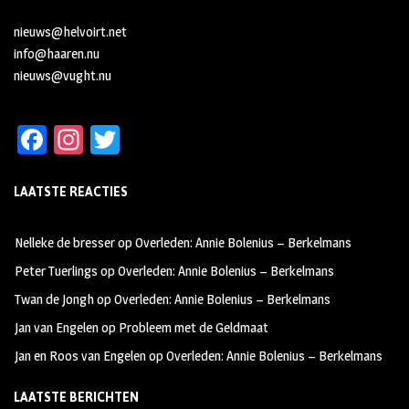
nieuws@helvoirt.net
info@haaren.nu
nieuws@vught.nu
Fa
In
T
ce
st
wi
LAATSTE REACTIES
b
ag
tt
oo
ra
er
Nelleke de bresser
op
Overleden: Annie Bolenius – Berkelmans
k
m
Peter Tuerlings
op
Overleden: Annie Bolenius – Berkelmans
Twan de Jongh
op
Overleden: Annie Bolenius – Berkelmans
Jan van Engelen
op
Probleem met de Geldmaat
Jan en Roos van Engelen
op
Overleden: Annie Bolenius – Berkelmans
LAATSTE BERICHTEN