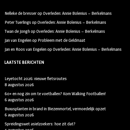
oo
ra
er
Nelleke de bresser
op
Overleden: Annie Bolenius – Berkelmans
k
m
Peter Tuerlings
op
Overleden: Annie Bolenius – Berkelmans
Twan de Jongh
op
Overleden: Annie Bolenius – Berkelmans
Jan van Engelen
op
Probleem met de Geldmaat
Jan en Roos van Engelen
op
Overleden: Annie Bolenius – Berkelmans
LAATSTE BERICHTEN
Leyetocht 2026: nieuwe fietsroutes
8 augustus 2026
60+ en nog zin om te voetballen? Kom Walking Footballen!
6 augustus 2026
Buxusplanten in brand in Biezenmortel, vermoedelijk opzet
6 augustus 2026
Spreidingswet asielzoekers: hoe zit dat?
5 augustus 2026