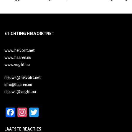
STICHTING HELVOIRTNET
www.helvoirt.net
www.haaren.nu
www.vught.nu
nieuws@helvoirt.net
info@haaren.nu
nieuws@vught.nu
Fa
In
T
ce
st
wi
LAATSTE REACTIES
b
ag
tt