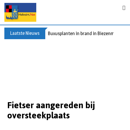
Laatste Nieuws
Buxusplanten in brand in Biezenmortel, v
Fietser aangereden bij
oversteekplaats