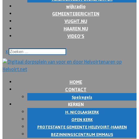
wijkradio
GEMEENTEBERICHTEN
VUGHT.NU
HAAREN.NU
VIDEO’S
x
HOME
CONTACT
Spelregels
KERKEN
H. NICOLAASKERK
OPEN KERK
PROTESTANTE GEMEENTE HELEVOIRT-HAAREN
BEZINNINGSCENTRUM EMMAUS