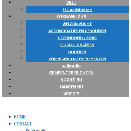
V55+
55+ activiteiten
ZORG/WELZIJN
WELZIJN VUGHT
ACCOMODATIES EN GEBOUWEN
GEZONDHEID / ZORG
JEUGD / JONGEREN
OUDEREN
VERENIGINGEN / EVENEMENTEN
wijkradio
GEMEENTEBERICHTEN
VUGHT.NU
HAAREN.NU
VIDEO’S
HOME
CONTACT
Spelregels