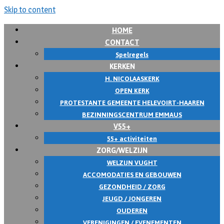
Skip to content
HOME
CONTACT
Spelregels
KERKEN
H. NICOLAASKERK
OPEN KERK
PROTESTANTE GEMEENTE HELEVOIRT-HAAREN
BEZINNINGSCENTRUM EMMAUS
V55+
55+ activiteiten
ZORG/WELZIJN
WELZIJN VUGHT
ACCOMODATIES EN GEBOUWEN
GEZONDHEID / ZORG
JEUGD / JONGEREN
OUDEREN
VERENIGINGEN / EVENEMENTEN