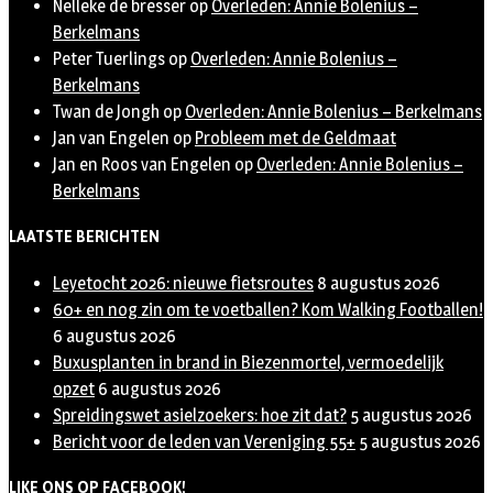
Nelleke de bresser
op
Overleden: Annie Bolenius –
Berkelmans
Peter Tuerlings
op
Overleden: Annie Bolenius –
Berkelmans
Twan de Jongh
op
Overleden: Annie Bolenius – Berkelmans
Jan van Engelen
op
Probleem met de Geldmaat
Jan en Roos van Engelen
op
Overleden: Annie Bolenius –
Berkelmans
LAATSTE BERICHTEN
Leyetocht 2026: nieuwe fietsroutes
8 augustus 2026
60+ en nog zin om te voetballen? Kom Walking Footballen!
6 augustus 2026
Buxusplanten in brand in Biezenmortel, vermoedelijk
opzet
6 augustus 2026
Spreidingswet asielzoekers: hoe zit dat?
5 augustus 2026
Bericht voor de leden van Vereniging 55+
5 augustus 2026
LIKE ONS OP FACEBOOK!