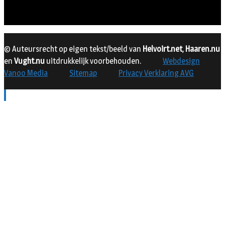
© Auteursrecht op eigen tekst/beeld van
Helvoirt.net
,
Haaren.nu
en
Vught.nu
uitdrukkelijk voorbehouden.
Webdesign
Vanoo Media
Sitemap
Privacy Verklaring AVG