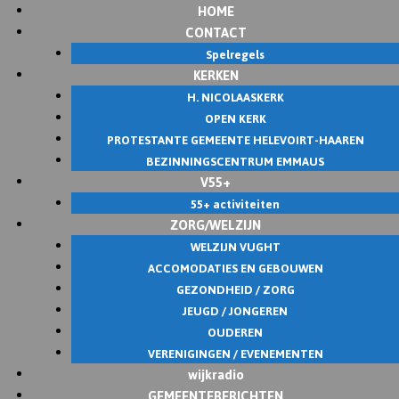
HOME
Skip
CONTACT
to
Spelregels
content
KERKEN
H. NICOLAASKERK
OPEN KERK
PROTESTANTE GEMEENTE HELEVOIRT-HAAREN
BEZINNINGSCENTRUM EMMAUS
V55+
55+ activiteiten
ZORG/WELZIJN
WELZIJN VUGHT
ACCOMODATIES EN GEBOUWEN
GEZONDHEID / ZORG
JEUGD / JONGEREN
OUDEREN
VERENIGINGEN / EVENEMENTEN
wijkradio
GEMEENTEBERICHTEN