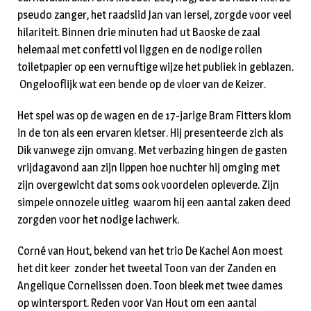
pseudo zanger, het raadslid Jan van Iersel, zorgde voor veel
hilariteit. Binnen drie minuten had ut Baoske de zaal
helemaal met confetti vol liggen en de nodige rollen
toiletpapier op een vernuftige wijze het publiek in geblazen.
Ongelooflijk wat een bende op de vloer van de Keizer.
Het spel was op de wagen en de 17-jarige Bram Fitters klom
in de ton als een ervaren kletser. Hij presenteerde zich als
Dik vanwege zijn omvang. Met verbazing hingen de gasten
vrijdagavond aan zijn lippen hoe nuchter hij omging met
zijn overgewicht dat soms ook voordelen opleverde. Zijn
simpele onnozele uitleg waarom hij een aantal zaken deed
zorgden voor het nodige lachwerk.
Corné van Hout, bekend van het trio De Kachel Aon moest
het dit keer zonder het tweetal Toon van der Zanden en
Angelique Cornelissen doen. Toon bleek met twee dames
op wintersport. Reden voor Van Hout om een aantal