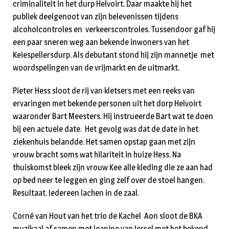
criminaliteit in het durp Helvoirt. Daar maakte hij het
publiek deelgenoot van zijn belevenissen tijdens
alcoholcontroles en verkeerscontroles. Tussendoor gaf hij
een paar sneren weg aan bekende inwoners van het
Keiespellersdurp. Als debutant stond hij zijn mannetje met
woordspelingen van de vrijmarkt en de uitmarkt.
Pieter Hess sloot de rij van kletsers met een reeks van
ervaringen met bekende personen uit het dorp Helvoirt
waaronder Bart Meesters. Hij instrueerde Bart wat te doen
bij een actuele date. Het gevolg was dat de date in het
ziekenhuis belandde. Het samen opstap gaan met zijn
vrouw bracht soms wat hilariteit in huize Hess. Na
thuiskomst bleek zijn vrouw Kee alle kleding die ze aan had
op bed neer te leggen en ging zelf over de stoel hangen.
Resultaat. Iedereen lachen in de zaal.
Corné van Hout van het trio de Kachel Aon sloot de BKA
muzikaal af samen met Jeanine van Iersel met het bekend