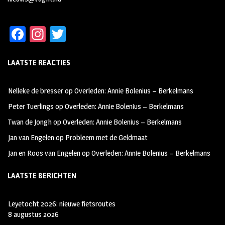
Fa
In
T
ce
st
wi
LAATSTE REACTIES
b
ag
tt
oo
ra
er
Nelleke de bresser
op
Overleden: Annie Bolenius – Berkelmans
k
m
Peter Tuerlings
op
Overleden: Annie Bolenius – Berkelmans
Twan de Jongh
op
Overleden: Annie Bolenius – Berkelmans
Jan van Engelen
op
Probleem met de Geldmaat
Jan en Roos van Engelen
op
Overleden: Annie Bolenius – Berkelmans
LAATSTE BERICHTEN
Leyetocht 2026: nieuwe fietsroutes
8 augustus 2026