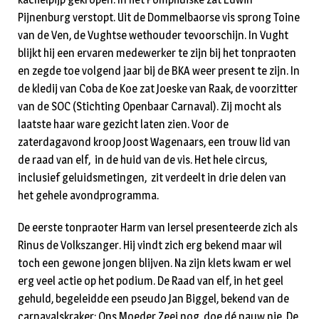
Pijnenburg verstopt. Uit de Dommelbaorse vis sprong Toine
van de Ven, de Vughtse wethouder tevoorschijn. In Vught
blijkt hij een ervaren medewerker te zijn bij het tonpraoten
en zegde toe volgend jaar bij de BKA weer present te zijn. In
de kledij van Coba de Koe zat Joeske van Raak, de voorzitter
van de SOC (Stichting Openbaar Carnaval). Zij mocht als
laatste haar ware gezicht laten zien. Voor de
zaterdagavond kroop Joost Wagenaars, een trouw lid van
de raad van elf, in de huid van de vis. Het hele circus,
inclusief geluidsmetingen, zit verdeelt in drie delen van
het gehele avondprogramma.
De eerste tonpraoter Harm van Iersel presenteerde zich als
Rinus de Volkszanger. Hij vindt zich erg bekend maar wil
toch een gewone jongen blijven. Na zijn klets kwam er wel
erg veel actie op het podium. De Raad van elf, in het geel
gehuld, begeleidde een pseudo Jan Biggel, bekend van de
carnavalskraker: Ons Moeder Zeej nog, doe dé nauw nie. De