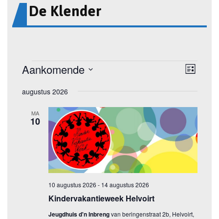
De Klender