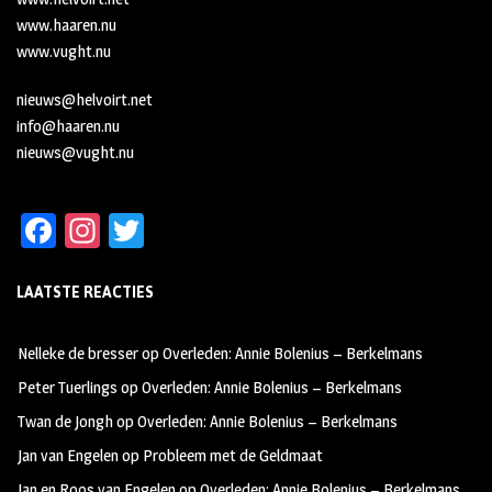
www.haaren.nu
www.vught.nu
nieuws@helvoirt.net
info@haaren.nu
nieuws@vught.nu
Fa
In
T
ce
st
wi
LAATSTE REACTIES
b
ag
tt
oo
ra
er
Nelleke de bresser
op
Overleden: Annie Bolenius – Berkelmans
k
m
Peter Tuerlings
op
Overleden: Annie Bolenius – Berkelmans
Twan de Jongh
op
Overleden: Annie Bolenius – Berkelmans
Jan van Engelen
op
Probleem met de Geldmaat
Jan en Roos van Engelen
op
Overleden: Annie Bolenius – Berkelmans