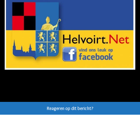
Reageren op dit bericht?
© Auteursrecht op eigen tekst/beeld van
Helvoirt.net
,
Haaren.nu
en
Vught.nu
uitdrukkelijk voorbehouden.
Webdesign Vanoo Media
Sitemap
Privacy Verklaring AVG