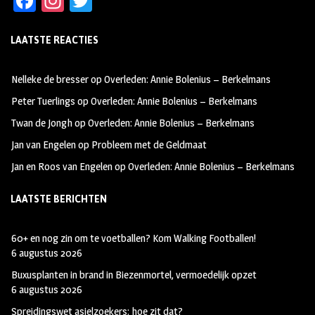
Fa
In
T
ce
st
wi
LAATSTE REACTIES
b
ag
tt
oo
ra
er
Nelleke de bresser
op
Overleden: Annie Bolenius – Berkelmans
k
m
Peter Tuerlings
op
Overleden: Annie Bolenius – Berkelmans
Twan de Jongh
op
Overleden: Annie Bolenius – Berkelmans
Jan van Engelen
op
Probleem met de Geldmaat
Jan en Roos van Engelen
op
Overleden: Annie Bolenius – Berkelmans
LAATSTE BERICHTEN
60+ en nog zin om te voetballen? Kom Walking Footballen!
6 augustus 2026
Buxusplanten in brand in Biezenmortel, vermoedelijk opzet
6 augustus 2026
Spreidingswet asielzoekers: hoe zit dat?