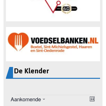
De Klender