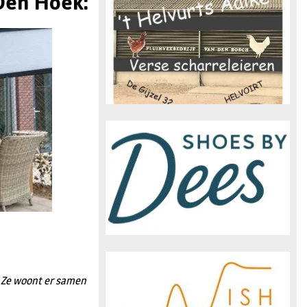
Den Hoek:
n
. Ze woont er samen