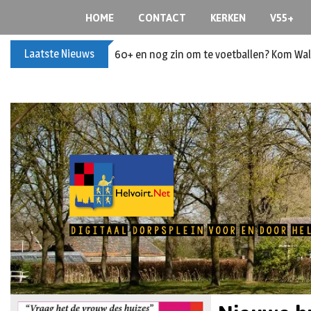
HOME
CONTACT
KERKEN
V55+
Laatste Nieuws
Buxusplanten in brand in Biezenmortel, v