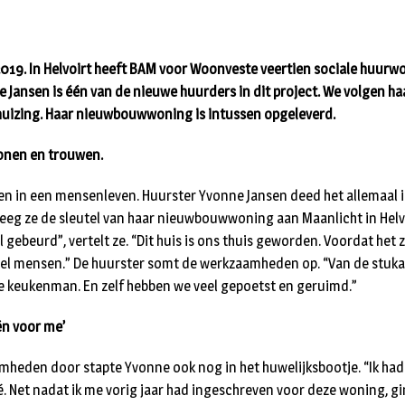
 2019. In Helvoirt heeft BAM voor Woonveste veertien sociale huur
e Jansen is één van de nieuwe huurders in dit project. We volgen h
huizing. Haar nieuwbouwwoning is intussen opgeleverd.
onen en trouwen.
pen in een mensenleven. Huurster Yvonne Jansen deed het allemaal 
kreeg ze de sleutel van haar nieuwbouwwoning aan Maanlicht in Helvoi
l gebeurd”, vertelt ze. “Dit huis is ons thuis geworden. Voordat het z
eel mensen.” De huurster somt de werkzaamheden op. “Van de stuk
e keukenman. En zelf hebben we veel gepoetst en geruimd.”
eën voor me’
mheden door stapte Yvonne ook nog in het huwelijksbootje. “Ik had
. Net nadat ik me vorig jaar had ingeschreven voor deze woning, gin