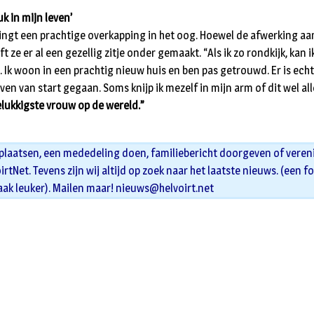
k in mijn leven’
ringt een prachtige overkapping in het oog. Hoewel de afwerking aa
 ze er al een gezellig zitje onder gemaakt. “Als ik zo rondkijk, kan i
. Ik woon in een prachtig nieuw huis en ben pas getrouwd. Er is ech
ven van start gegaan. Soms knijp ik mezelf in mijn arm of dit wel al
elukkigste vrouw op de wereld.”
 plaatsen, een mededeling doen, familiebericht doorgeven of veren
oirtNet. Tevens zijn wij altijd op zoek naar het laatste nieuws. (een f
aak leuker). Mailen maar!
nieuws@helvoirt.net