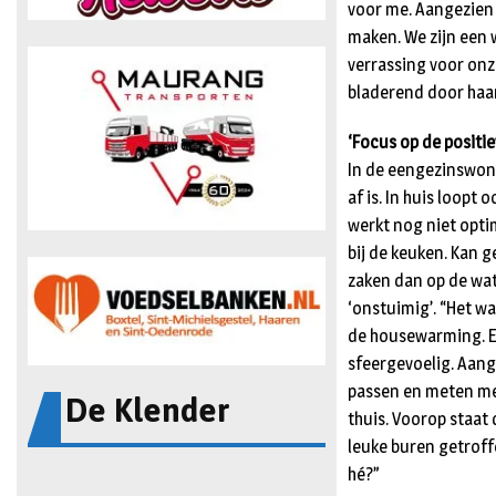
voor me. Aangezien i
maken. We zijn een
verrassing voor onz
bladerend door haa
‘Focus op de positie
In de eengezinswoni
af is. In huis loopt
werkt nog niet optim
bij de keuken. Kan g
zaken dan op de wat
‘onstuimig’. “Het wa
de housewarming. En
sfeergevoelig. Aang
De Klender
passen en meten met 
thuis. Voorop staat
leuke buren getrof
hé?”