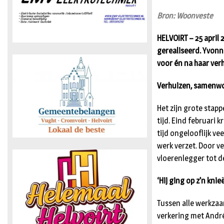
Bron: Woonveste
HELVOIRT – 25 april
gerealiseerd. Yvonn
voor én na haar ver
Verhuizen, samenw
Het zijn grote stap
tijd. Eind februari 
tijd ongelooflijk vee
werk verzet. Door v
vloerenlegger tot d
‘Hij ging op z’n kni
Tussen alle werkzaa
verkering met André