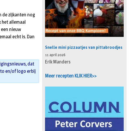
n de zijkanten nog
k het allemaal
t een nieuw
lemaal echt is. Dan
Snelle mini pizzaatjes van pittabroodjes
11 april 2026
Erik Manders
igingsnieuws, dat
oto en/of logo erbij
Meer recepten KLIK HIER>>