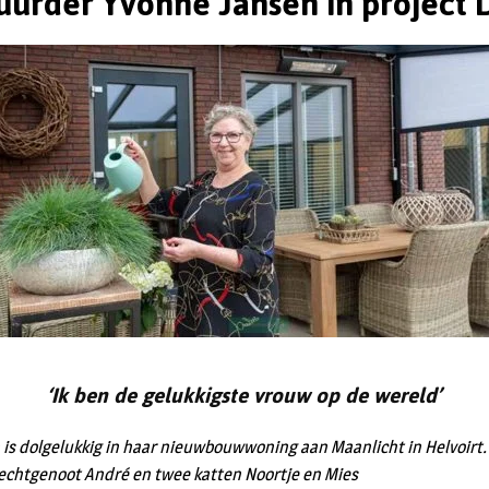
urder Yvonne Jansen in project 
‘Ik ben de gelukkigste vrouw op de wereld’
 is dolgelukkig in haar nieuwbouwwoning aan Maanlicht in Helvoirt
echtgenoot André en twee katten Noortje en Mies