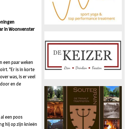
woningen
aar in Woonvenster
in een paar weken
rt. “Er is in korte
over was, is er veel
adoor en de
 al een poos
g hij op zijn knieën