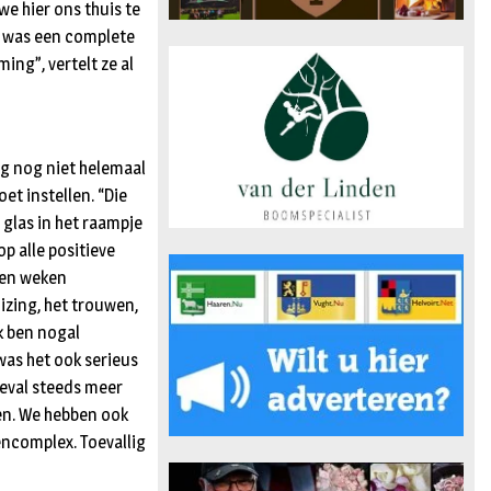
we hier ons thuis te
t was een complete
ing”, vertelt ze al
ng nog niet helemaal
et instellen. “Die
 glas in het raampje
op alle positieve
pen weken
uizing, het trouwen,
k ben nogal
as het ook serieus
 geval steeds meer
ten. We hebben ook
ncomplex. Toevallig