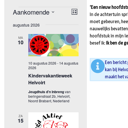
‘Een nieuw hoofdstu
In de achtertuin sp
moet gebeuren, heeft
nauwelijks bevatten
hoofdstuk in mijn le
besef ik:
Ik ben de g
Een bericht
kan bij Helv
maakt het v