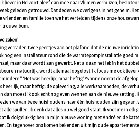
k liever in Helvoirt bleef dan mee naar Vlijmen verhuizen, besloten 
 week geleden getrouwd. Dat deden we overigens in het geheim. He
e vrienden en familie toen we het vertelden tijdens onze housewarm
r trouwalbum.
ve zaken’
ng verraden twee peertjes aan het plafond dat de nieuwe inrichti
 ook nog een installateur rond die de warmtepompinstallatie goed mo
aal, maar daar wordt aan gewerkt. Net als aan het lek in het dubbel
ebeuren natuurlijk, wordt allemaal opgelost. Ik focus me ook liever 
 mindere.” ‘Het was heerlijk, maar heftig’ Yvonne noemt de afgelo
s heerlijk, maar heftig: de oplevering, alle werkzaamheden, de verh
 dan moest ik ook echt nog even wennen aan de nieuwe setting. I
ezien we van twee huishoudens naar één huishouden zijn gegaan, w
alle spullen. Ik denk dat alles nu wel goed staat. Ik voel me in elk
 dat ik dolgelukkig ben in mijn nieuwe woning met André en de kat
fen. En tegenover ons komen bekenden uit mijn oude appartemente