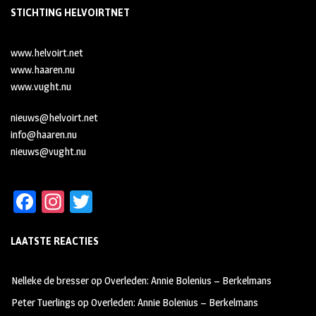
STICHTING HELVOIRTNET
www.helvoirt.net
www.haaren.nu
www.vught.nu
nieuws@helvoirt.net
info@haaren.nu
nieuws@vught.nu
Fa
In
T
ce
st
wi
LAATSTE REACTIES
b
ag
tt
oo
ra
er
Nelleke de bresser
op
Overleden: Annie Bolenius – Berkelmans
k
m
Peter Tuerlings
op
Overleden: Annie Bolenius – Berkelmans