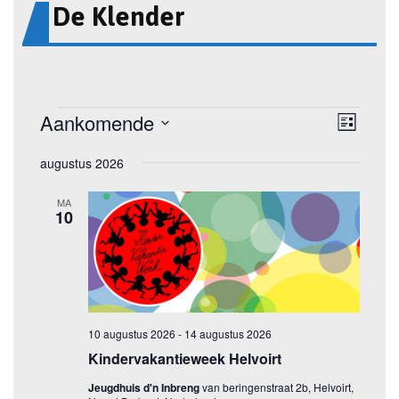
De Klender