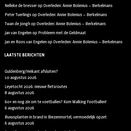
oo
ra
er
Nelleke de bresser
op
Overleden: Annie Bolenius – Berkelmans
k
m
Peter Tuerlings
op
Overleden: Annie Bolenius – Berkelmans
Twan de Jongh
op
Overleden: Annie Bolenius – Berkelmans
Jan van Engelen
op
Probleem met de Geldmaat
Jan en Roos van Engelen
op
Overleden: Annie Bolenius – Berkelmans
LAATSTE BERICHTEN
Guldenberg/Heikant afsluiten?
10 augustus 2026
Leyetocht 2026: nieuwe fietsroutes
8 augustus 2026
60+ en nog zin om te voetballen? Kom Walking Footballen!
6 augustus 2026
Buxusplanten in brand in Biezenmortel, vermoedelijk opzet
6 augustus 2026