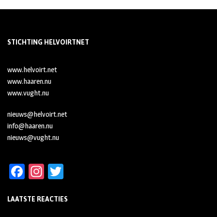
STICHTING HELVOIRTNET
www.helvoirt.net
www.haaren.nu
www.vught.nu
nieuws@helvoirt.net
info@haaren.nu
nieuws@vught.nu
Fa
In
T
ce
st
wi
LAATSTE REACTIES
b
ag
tt