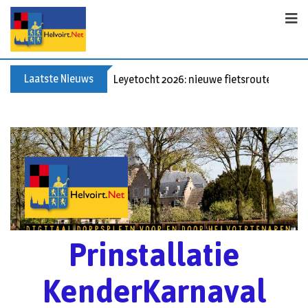
Laatste Nieuws
60+ en nog zin om te voetballen? Kom Wal
Prinstallatie
KenderKarnaval