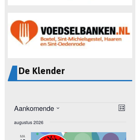
De Klender