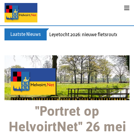
Laatste Nieuws
60+ en nog zin om te voetballen? Kom Wal
"Portret op
HelvoirtNet" 26 mei