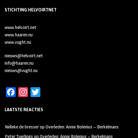
STICHTING HELVOIRTNET
www.helvoirt.net
www.haaren.nu
www.vught.nu
nieuws@helvoirt.net
info@haaren.nu
nieuws@vught.nu
Fa
In
T
ce
st
wi
LAATSTE REACTIES
b
ag
tt
oo
ra
er
Nelleke de bresser
op
Overleden: Annie Bolenius – Berkelmans
k
m
Peter Tuerlings
op
Overleden: Annie Bolenius – Berkelmans