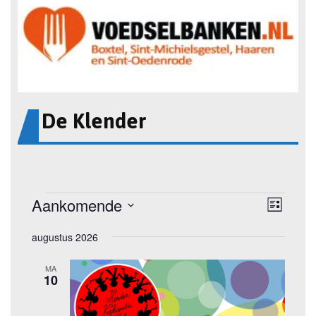
De Klender