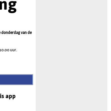
ing
n
5e donderdag van de
 10.00 uur.
is app