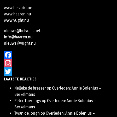
www.helvoirt.net
www.haaren.nu
www.vught.nu
nieuws@helvoirt.net
info@haaren.nu
nieuws@vught.nu
Facebook
Instagram
LAATSTE REACTIES
Twitter
Nelleke de bresser
op
Overleden: Annie Bolenius –
Berkelmans
Peter Tuerlings
op
Overleden: Annie Bolenius –
Berkelmans
Twan de Jongh
op
Overleden: Annie Bolenius –