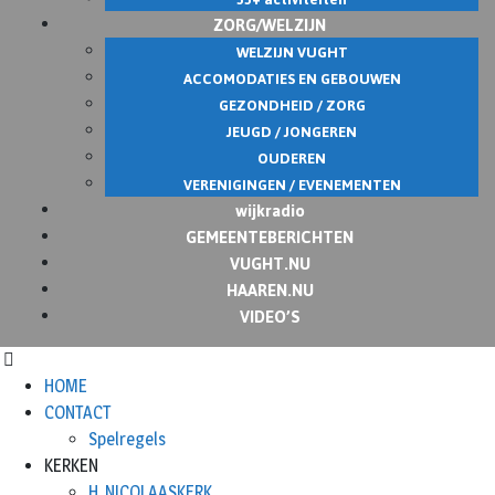
ZORG/WELZIJN
WELZIJN VUGHT
ACCOMODATIES EN GEBOUWEN
GEZONDHEID / ZORG
JEUGD / JONGEREN
OUDEREN
VERENIGINGEN / EVENEMENTEN
wijkradio
GEMEENTEBERICHTEN
VUGHT.NU
HAAREN.NU
VIDEO’S
HOME
CONTACT
Spelregels
KERKEN
H. NICOLAASKERK