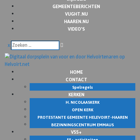
GEMEENTEBERICHTEN
VUGHT.NU
HAAREN.NU
VIDEO’S
x
HOME
CONTACT
Spelregels
KERKEN
H. NICOLAASKERK
OPEN KERK
PROTESTANTE GEMEENTE HELEVOIRT-HAAREN
BEZINNINGSCENTRUM EMMAUS
V55+
55+ activiteiten