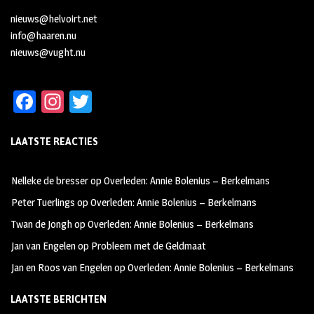
nieuws@helvoirt.net
info@haaren.nu
nieuws@vught.nu
Fa
In
T
ce
st
wi
LAATSTE REACTIES
b
ag
tt
oo
ra
er
Nelleke de bresser
op
Overleden: Annie Bolenius – Berkelmans
k
m
Peter Tuerlings
op
Overleden: Annie Bolenius – Berkelmans
Twan de Jongh
op
Overleden: Annie Bolenius – Berkelmans
Jan van Engelen
op
Probleem met de Geldmaat
Jan en Roos van Engelen
op
Overleden: Annie Bolenius – Berkelmans
LAATSTE BERICHTEN