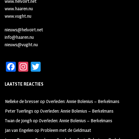
www.helvoirt.net
www.haaren.nu
www.vught.nu
nieuws@helvoirt.net
info@haaren.nu
nieuws@vught.nu
Fa
In
T
ce
st
wi
LAATSTE REACTIES
b
ag
tt
oo
ra
er
Nelleke de bresser
op
Overleden: Annie Bolenius – Berkelmans
k
m
Peter Tuerlings
op
Overleden: Annie Bolenius – Berkelmans
Twan de Jongh
op
Overleden: Annie Bolenius – Berkelmans
Jan van Engelen
op
Probleem met de Geldmaat