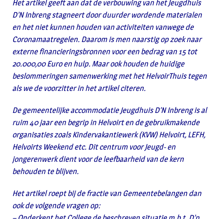
Het artikel geeft aan dat de verbouwing van het Jeugdhuis
D’N Inbreng stagneert door
duurder wordende materialen
en het niet kunnen houden van activiteiten vanwege de
Coronamaatregelen. Daarom is men naarstig op zoek naar
externe
financieringsbronnen voor een bedrag van 15 tot
20.000,00 Euro en hulp. Maar ook
houden de huidige
beslommeringen samenwerking met het HelvoirThuis tegen
als we
de voorzitter in het artikel citeren.
De gemeentelijke accommodatie Jeugdhuis D’N Inbreng is al
ruim 40 jaar een begrip in
Helvoirt en de gebruikmakende
organisaties zoals Kindervakantiewerk (KVW) Helvoirt,
LEFH,
Helvoirts Weekend etc. Dit centrum voor Jeugd- en
jongerenwerk dient voor de
leefbaarheid van de kern
behouden te blijven.
Het artikel roept bij de fractie van Gemeentebelangen dan
ook de volgende vragen op:
– Onderkent het College de beschreven situatie m.b.t. D’n