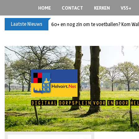
HOME
CONTACT
KERKEN
V55+
Laatste Nieuws
60+ en nog zin om te voetballen? Kom Wal