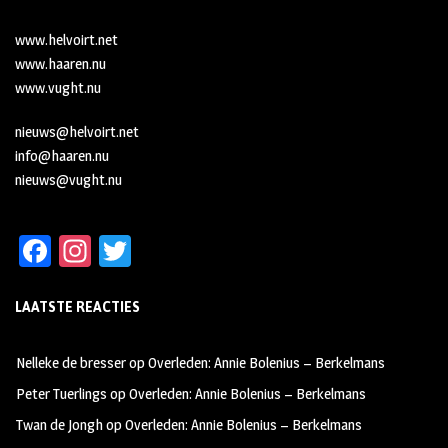
www.helvoirt.net
www.haaren.nu
www.vught.nu
nieuws@helvoirt.net
info@haaren.nu
nieuws@vught.nu
Fa
In
T
ce
st
wi
LAATSTE REACTIES
b
ag
tt
oo
ra
er
Nelleke de bresser
op
Overleden: Annie Bolenius – Berkelmans
k
m
Peter Tuerlings
op
Overleden: Annie Bolenius – Berkelmans
Twan de Jongh
op
Overleden: Annie Bolenius – Berkelmans