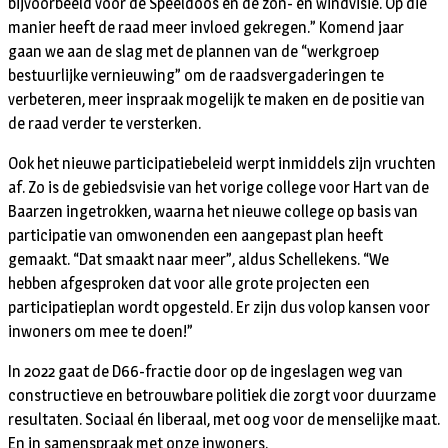
bijvoorbeeld voor de Speeldoos en de zon- en windvisie. Op die
manier heeft de raad meer invloed gekregen.” Komend jaar
gaan we aan de slag met de plannen van de “werkgroep
bestuurlijke vernieuwing” om de raadsvergaderingen te
verbeteren, meer inspraak mogelijk te maken en de positie van
de raad verder te versterken.
Ook het nieuwe participatiebeleid werpt inmiddels zijn vruchten
af. Zo is de gebiedsvisie van het vorige college voor Hart van de
Baarzen ingetrokken, waarna het nieuwe college op basis van
participatie van omwonenden een aangepast plan heeft
gemaakt. “Dat smaakt naar meer”, aldus Schellekens. “We
hebben afgesproken dat voor alle grote projecten een
participatieplan wordt opgesteld. Er zijn dus volop kansen voor
inwoners om mee te doen!”
In 2022 gaat de D66-fractie door op de ingeslagen weg van
constructieve en betrouwbare politiek die zorgt voor duurzame
resultaten. Sociaal én liberaal, met oog voor de menselijke maat.
En in samenspraak met onze inwoners.