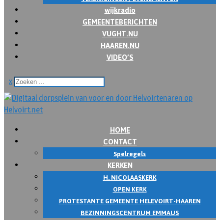
wijkradio
GEMEENTEBERICHTEN
VUGHT.NU
HAAREN.NU
VIDEO’S
x
HOME
CONTACT
Spelregels
KERKEN
H. NICOLAASKERK
OPEN KERK
PROTESTANTE GEMEENTE HELEVOIRT-HAAREN
BEZINNINGSCENTRUM EMMAUS