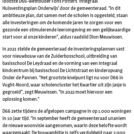
loodste D66-wethouder Fons Potters ‘Integraal
Huisvestingsplan Onderwijs’ door de gemeenteraad. “In dit
ambitieuze plan, dat samen met de scholen is opgesteld, staan
alle investeringen om de komende jaren te zorgen voor een
gezonde een stimulerende leeromgeving en een gelijkwaardige
start voor al onze kinderen”, aldus raadslid Dion Meuwissen.
In 2021 stelde de gemeenteraad de investeringsplannen vast
voor nieuwbouw van de Zuiderbosschool, uitbreiding van
basisschool De Leydraad en de vorming van een integraal
kindcentrum bij basisschool De Lichtstraat en kinderopvang
Onder de Pannen. “Het grootste knelpunt ligt nu voor D66 in
Vught-Noord, waar scholencluster het Kwartier uit zijn jasje is
gegroeid”, zegt Meuwissen. “In 2022 moet hiervoor een
oplossing komen.”
D66 zette tijdens de afgelopen campagne in op 1.000 woningen
in 10 jaar tijd. “In september heeft de gemeenteraad unaniem
de nieuwe woonvisie aangenomen, waarin deze belofte wordt
waargemaakt. De bouwambitie is zelfs verdubbeld naar 2.000