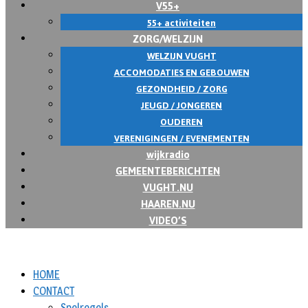
V55+
55+ activiteiten
ZORG/WELZIJN
WELZIJN VUGHT
ACCOMODATIES EN GEBOUWEN
GEZONDHEID / ZORG
JEUGD / JONGEREN
OUDEREN
VERENIGINGEN / EVENEMENTEN
wijkradio
GEMEENTEBERICHTEN
VUGHT.NU
HAAREN.NU
VIDEO’S
HOME
CONTACT
Spelregels