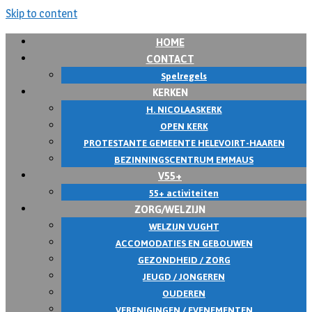
Skip to content
HOME
CONTACT
Spelregels
KERKEN
H. NICOLAASKERK
OPEN KERK
PROTESTANTE GEMEENTE HELEVOIRT-HAAREN
BEZINNINGSCENTRUM EMMAUS
V55+
55+ activiteiten
ZORG/WELZIJN
WELZIJN VUGHT
ACCOMODATIES EN GEBOUWEN
GEZONDHEID / ZORG
JEUGD / JONGEREN
OUDEREN
VERENIGINGEN / EVENEMENTEN