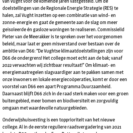
van Vught voor de komende jaren vastgesteld. Om de
doelstellingen van de Regionale Energie Strategie (RES) te
halen, zal Vught inzetten op een combinatie van wind- en
zonne-energie en gaat de gemeente aan de slag om meer
geïsoleerde én gasloze woningen te realiseren. Commissielid
Pieter van de Meerakker is te spreken over het voorgenomen
beleid, maar laat er geen misverstand over bestaan over de
ambitie van D66: “De Vughtse klimaatdoelstellingen zijn voor
D66 de ondergrens! Het college moet echt aan de bak; vanaf
2022 verwachten wij zichtbaar resultaat!” Om klimaat- en
energiemaatregelen slagvaardiger aan te pakken samen met
onze inwoners en lokale energiecoöperaties, komt er door een
voorstel van D66 een apart Programma Duurzaamheid.
Daarnaast blijft D66 zich in de raad sterk maken voor een groen
buitengebied, meer bomen en biodiversiteit en zorgvuldig
omgaan met waardevolle natuurgebieden.
Onderwijshuisvesting is een topprioriteit van het nieuwe
college. Al in de eerste reguliere raadsvergadering van 2021