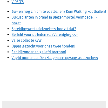
VIDEO’S
60+ en nog zin om te voetballen? Kom Walking Footballen!
Buxusplanten in brand in Biezenmortel, vermoedelijk
opzet
Spreidingswet asielzoekers: hoe zit dat?
Bericht voor de leden van Vereniging 55+
Valse collecte KVW
Oppas gezocht voor onze twee honden!
Een bijzonder en geliefd toernooi
Vught moet naar Den Haag: geen opvang asielzoekers