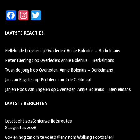
Fa
In
T
ce
st
wi
LAATSTE REACTIES
b
ag
tt
oo
ra
er
Nelleke de bresser
op
Overleden: Annie Bolenius – Berkelmans
k
m
Peter Tuerlings
op
Overleden: Annie Bolenius – Berkelmans
Twan de Jongh
op
Overleden: Annie Bolenius – Berkelmans
Jan van Engelen
op
Probleem met de Geldmaat
Jan en Roos van Engelen
op
Overleden: Annie Bolenius – Berkelmans
LAATSTE BERICHTEN
Leyetocht 2026: nieuwe fietsroutes
8 augustus 2026
60+ en nog zin om te voetballen? Kom Walking Footballen!