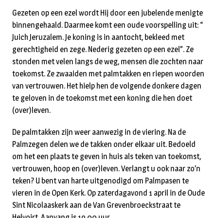
Gezeten op een ezel wordt Hij door een jubelende menigte
binnengehaald. Daarmee komt een oude voorspelling uit: “
Juich Jeruzalem. Je koning is in aantocht, bekleed met
gerechtigheid en zege. Nederig gezeten op een ezel”. Ze
stonden met velen langs de weg, mensen die zochten naar
toekomst. Ze zwaaiden met palmtakken en riepen woorden
van vertrouwen. Het hielp hen de volgende donkere dagen
te geloven in de toekomst met een koning die hen doet
(over)leven.
De palmtakken zijn weer aanwezig in de viering. Na de
Palmzegen delen we de takken onder elkaar uit. Bedoeld
om het een plaats te geven in huis als teken van toekomst,
vertrouwen, hoop en (over)leven. Verlangt u ook naar zo’n
teken? U bent van harte uitgenodigd om Palmpasen te
vieren in de Open Kerk. Op zaterdagavond 1 april in de Oude
Sint Nicolaaskerk aan de Van Grevenbroeckstraat te
Helvoirt. Aanvang is 19.00 uur.