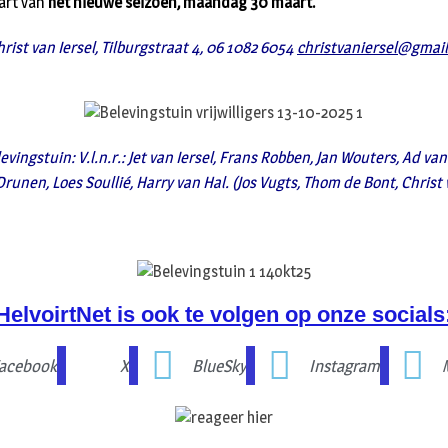
tart van
het nieuwe seizoen, maandag 30 maart.
rist van Iersel, Tilburgstraat 4, 06 1082 6054
christvaniersel@gmai
levingstuin: V.l.n.r.: Jet van Iersel, Frans Robben, Jan Wouters, Ad va
unen, Loes Soullié, Harry van Hal. (Jos Vugts, Thom de Bont, Christ
HelvoirtNet is ook te volgen op onze socials
acebook
X
BlueSky
Instagram