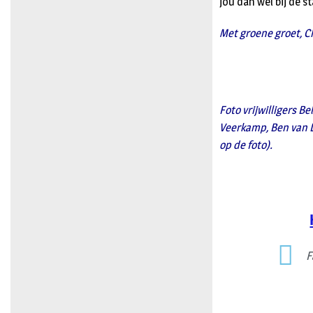
jou dan wel bij de s
Met groene groet, Ch
Foto vrijwilligers Be
Veerkamp, Ben van Dr
op de foto).
F