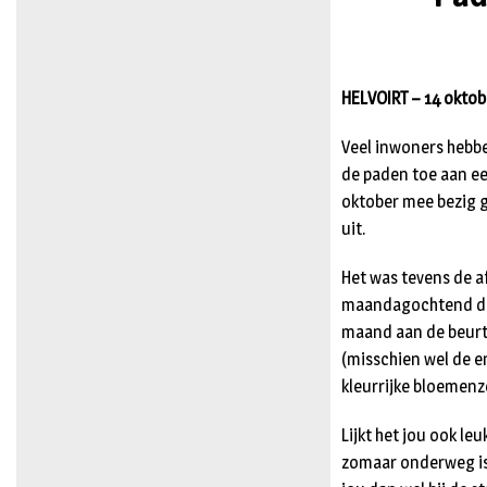
HELVOIRT – 14 oktobe
Veel inwoners hebb
de paden toe aan ee
oktober mee bezig g
uit.
Het was tevens de a
maandagochtend door
maand aan de beurt 
(misschien wel de e
kleurrijke bloemenz
Lijkt het jou ook le
zomaar onderweg is 