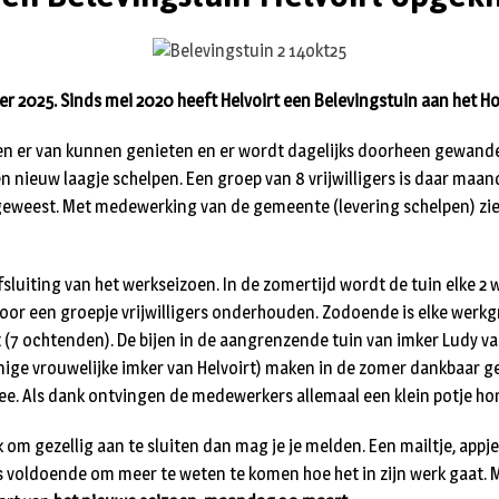
r 2025. Sinds mei 2020 heeft Helvoirt een Belevingstuin aan het Ho
en er van kunnen genieten en er wordt dagelijks doorheen gewand
n nieuw laagje schelpen. Een groep van 8 vrijwilligers is daar ma
eweest. Met medewerking van de gemeente (levering schelpen) ziet
fsluiting van het werkseizoen. In de zomertijd wordt de tuin elke 2
 een groepje vrijwilligers onderhouden. Zodoende is elke werkgr
(7 ochtenden). De bijen in de aangrenzende tuin van imker Ludy v
nige vrouwelijke imker van Helvoirt) maken in de zomer dankbaar g
ee. Als dank ontvingen de medewerkers allemaal een klein potje ho
uk om gezellig aan te sluiten dan mag je je melden. Een mailtje, appje
voldoende om meer te weten te komen hoe het in zijn werk gaat. M