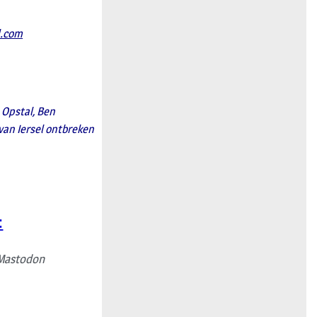
l.com
n Opstal, Ben
 van Iersel ontbreken
:
Mastodon