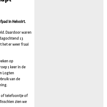
n
fpad in Helvoirt.
eld. Daardoor waren
andagochtend 13
 het er weer fraai
 weken op
oep 1 keer in de
an Logten
ebruik van de
ning.
 of telefoontje of
isschien zien we