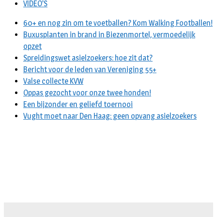
VIDEO’S
60+ en nog zin om te voetballen? Kom Walking Footballen!
Buxusplanten in brand in Biezenmortel, vermoedelijk
opzet
Spreidingswet asielzoekers: hoe zit dat?
Bericht voor de leden van Vereniging 55+
Valse collecte KVW
Oppas gezocht voor onze twee honden!
Een bijzonder en geliefd toernooi
Vught moet naar Den Haag: geen opvang asielzoekers