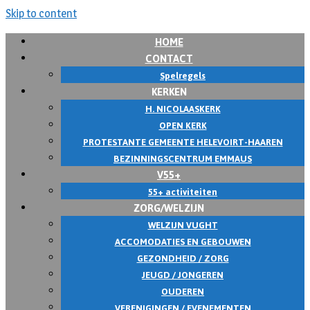
Skip to content
HOME
CONTACT
Spelregels
KERKEN
H. NICOLAASKERK
OPEN KERK
PROTESTANTE GEMEENTE HELEVOIRT-HAAREN
BEZINNINGSCENTRUM EMMAUS
V55+
55+ activiteiten
ZORG/WELZIJN
WELZIJN VUGHT
ACCOMODATIES EN GEBOUWEN
GEZONDHEID / ZORG
JEUGD / JONGEREN
OUDEREN
VERENIGINGEN / EVENEMENTEN