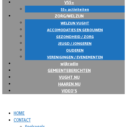
V55+
55+ activiteiten
ZORG/WELZIJN
WELZIJN VUGHT
ACCOMODATIES EN GEBOUWEN
GEZONDHEID / ZORG
JEUGD / JONGEREN
OUDEREN
VERENIGINGEN / EVENEMENTEN
wijkradio
GEMEENTEBERICHTEN
VUGHT.NU
HAAREN.NU
VIDEO’S
HOME
CONTACT
Spelregels