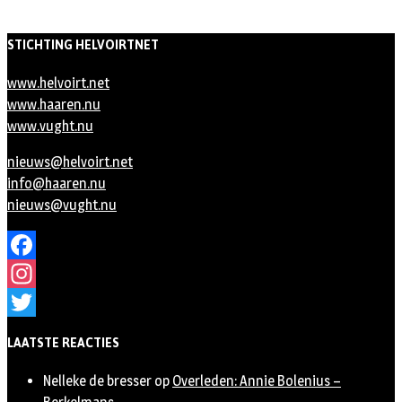
STICHTING HELVOIRTNET
www.helvoirt.net
www.haaren.nu
www.vught.nu
nieuws@helvoirt.net
info@haaren.nu
nieuws@vught.nu
Facebook
Instagram
Twitter
LAATSTE REACTIES
Nelleke de bresser
op
Overleden: Annie Bolenius –