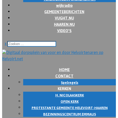
wijkradio
GEMEENTEBERICHTEN
VUGHT.NU
HAAREN.NU
VIDEO’S
x
HOME
CONTACT
Spelregels
KERKEN
H. NICOLAASKERK
OPEN KERK
PROTESTANTE GEMEENTE HELEVOIRT-HAAREN
BEZINNINGSCENTRUM EMMAUS