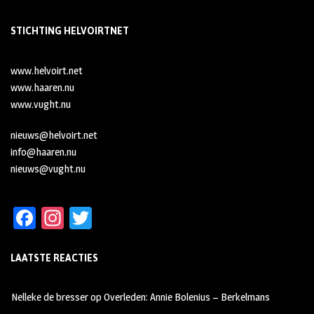
STICHTING HELVOIRTNET
www.helvoirt.net
www.haaren.nu
www.vught.nu
nieuws@helvoirt.net
info@haaren.nu
nieuws@vught.nu
Fa
In
T
ce
st
wi
LAATSTE REACTIES
b
ag
tt
oo
ra
er
Nelleke de bresser
op
Overleden: Annie Bolenius – Berkelmans
k
m