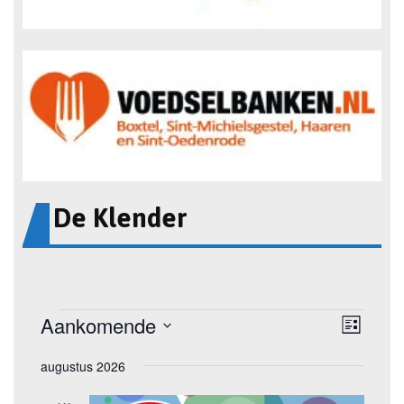
De Klender