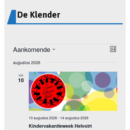
De Klender