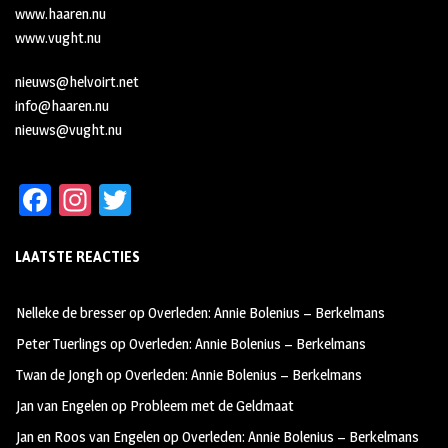
www.haaren.nu
www.vught.nu
nieuws@helvoirt.net
info@haaren.nu
nieuws@vught.nu
Fa
In
T
ce
st
wi
LAATSTE REACTIES
b
ag
tt
oo
ra
er
Nelleke de bresser
op
Overleden: Annie Bolenius – Berkelmans
k
m
Peter Tuerlings
op
Overleden: Annie Bolenius – Berkelmans
Twan de Jongh
op
Overleden: Annie Bolenius – Berkelmans
Jan van Engelen
op
Probleem met de Geldmaat
Jan en Roos van Engelen
op
Overleden: Annie Bolenius – Berkelmans