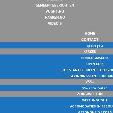
GEMEENTEBERICHTEN
VUGHT.NU
HAAREN.NU
VIDEO’S
HOME
CONTACT
Spelregels
KERKEN
H. NICOLAASKERK
OPEN KERK
PROTESTANTE GEMEENTE HELEVO
BEZINNINGSCENTRUM EM
V55+
55+ activiteiten
ZORG/WELZIJN
WELZIJN VUGHT
ACCOMODATIES EN GEBO
GEZONDHEID / ZORG