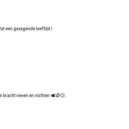
at een gezegende leeftijd !
en kracht neven en nichten 🕊🥀😢.