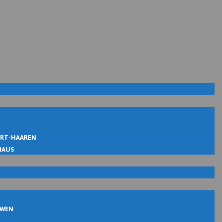
IRT-HAAREN
MAUS
UWEN