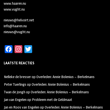
www.haaren.nu
www.vught.nu
nieuws@helvoirt.net
info@haaren.nu
nieuws@vught.nu
Fa
In
T
ce
st
wi
LAATSTE REACTIES
b
ag
tt
oo
ra
er
Nelleke de bresser
op
Overleden: Annie Bolenius – Berkelmans
k
m
Peter Tuerlings
op
Overleden: Annie Bolenius – Berkelmans
Twan de Jongh
op
Overleden: Annie Bolenius – Berkelmans
Jan van Engelen
op
Probleem met de Geldmaat
Jan en Roos van Engelen
op
Overleden: Annie Bolenius – Berkelmans