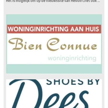
Het is mogelijk om op de nieuwssite van Helvoirt.net ook …