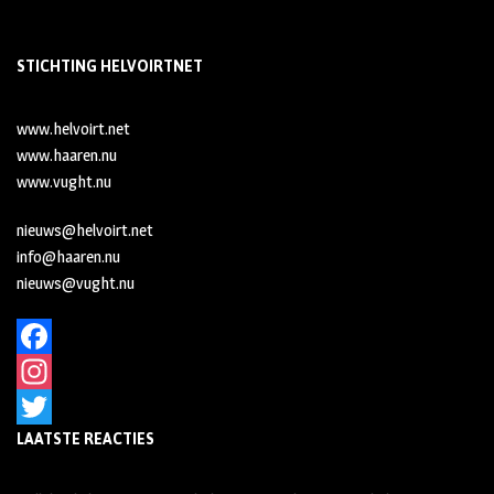
STICHTING HELVOIRTNET
www.helvoirt.net
www.haaren.nu
www.vught.nu
nieuws@helvoirt.net
info@haaren.nu
nieuws@vught.nu
F
a
I
LAATSTE REACTIES
c
n
T
e
s
w