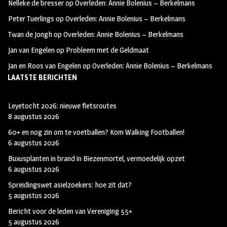
Nelleke de bresser
op
Overleden: Annie Bolenius – Berkelmans
b
t
i
Peter Tuerlings
op
Overleden: Annie Bolenius – Berkelmans
o
a
t
Twan de Jongh
op
Overleden: Annie Bolenius – Berkelmans
o
g
t
Jan van Engelen
op
Probleem met de Geldmaat
k
r
e
Jan en Roos van Engelen
op
Overleden: Annie Bolenius – Berkelmans
a
r
LAATSTE BERICHTEN
m
Leyetocht 2026: nieuwe fietsroutes
8 augustus 2026
60+ en nog zin om te voetballen? Kom Walking Footballen!
6 augustus 2026
Buxusplanten in brand in Biezenmortel, vermoedelijk opzet
6 augustus 2026
Spreidingswet asielzoekers: hoe zit dat?
5 augustus 2026
Bericht voor de leden van Vereniging 55+
5 augustus 2026