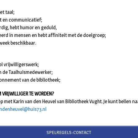
et taal;
st en communicatief;
ardig, hebt humor en geduld,
seerd in mensen en hebt affiniteit met de doelgroep;
e week beschikbaar.
l vrijwilligerswerk;
n de Taalhuismedewerker;
abonnement van de bibliotheek;
 VRIJWILLIGER TE WORDEN?
 met Karin van den Heuvel van Bibliotheek Vught. Je kunt bellen 
andenheuvel@huis73.nl
SPELREGELS-CONTACT