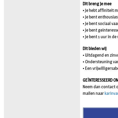
Dit breng je mee
• Je hebt affiniteit m
• Je bent enthousia
• Je bent sociaal va
• Je bent geïnteres
• Je bent 1 uur in d
Dit bieden wij
• Uitdagend en zinvo
• Ondersteuning va
• Een vrijwilligers
GEÏNTERESSEERD OM
Neem dan contact op
mailen naar
karinv