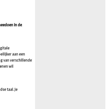
n
 meedoen in de
gitale
ilijker aan een
ng van verschillende
enen wil
dse taal. Je