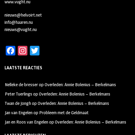
www.vught.nu
nieuws@helvoirt.net
info@haaren.nu
nieuws@vught.nu
Fa
In
T
ce
st
wi
LAATSTE REACTIES
b
ag
tt
oo
ra
er
Nelleke de bresser
op
Overleden: Annie Bolenius – Berkelmans
k
m
Peter Tuerlings
op
Overleden: Annie Bolenius – Berkelmans
Twan de Jongh
op
Overleden: Annie Bolenius – Berkelmans
Jan van Engelen
op
Probleem met de Geldmaat
Jan en Roos van Engelen
op
Overleden: Annie Bolenius – Berkelmans