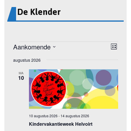
De Klender