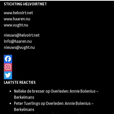
STICHTING HELVOIRTNET
www.helvoirt.net
www.haaren.nu
www.vught.nu
nieuws@helvoirt.net
info@haaren.nu
nieuws@vught.nu
Facebook
Instagram
LAATSTE REACTIES
Twitter
Nelleke de bresser
op
Overleden: Annie Bolenius –
Berkelmans
Peter Tuerlings
op
Overleden: Annie Bolenius –
Berkelmans