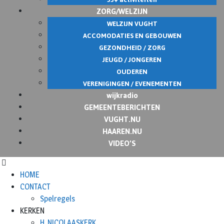
ZORG/WELZIJN
WELZIJN VUGHT
ACCOMODATIES EN GEBOUWEN
GEZONDHEID / ZORG
JEUGD / JONGEREN
OUDEREN
VERENIGINGEN / EVENEMENTEN
wijkradio
GEMEENTEBERICHTEN
VUGHT.NU
HAAREN.NU
VIDEO’S
HOME
CONTACT
Spelregels
KERKEN
H. NICOLAASKERK