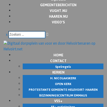
GEMEENTEBERICHTEN
VUGHT.NU
HAAREN.NU
VIDEO’S
x
HOME
CONTACT
Spelregels
KERKEN
H. NICOLAASKERK
OPEN KERK
PROTESTANTE GEMEENTE HELEVOIRT-HAAREN
BEZINNINGSCENTRUM EMMAUS
V55+
55+ activiteiten