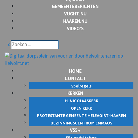
GEMEENTEBERICHTEN
VUGHT.NU
HAAREN.NU
VIDEO’S
x
HOME
CONTACT
Spelregels
KERKEN
H. NICOLAASKERK
OPEN KERK
PROTESTANTE GEMEENTE HELEVOIRT-HAAREN
BEZINNINGSCENTRUM EMMAUS
V55+
55+ activiteiten