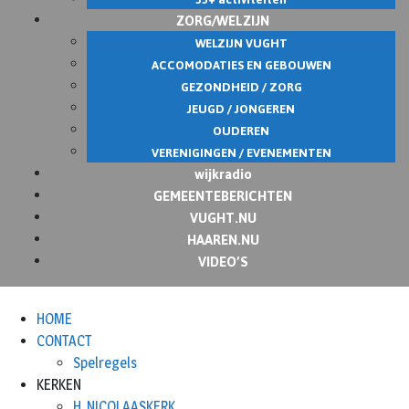
ZORG/WELZIJN
WELZIJN VUGHT
ACCOMODATIES EN GEBOUWEN
GEZONDHEID / ZORG
JEUGD / JONGEREN
OUDEREN
VERENIGINGEN / EVENEMENTEN
wijkradio
GEMEENTEBERICHTEN
VUGHT.NU
HAAREN.NU
VIDEO’S
HOME
CONTACT
Spelregels
KERKEN
H. NICOLAASKERK