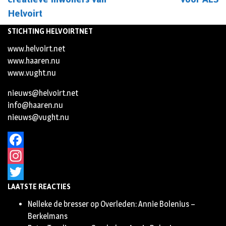
Helvoirt
STICHTING HELVOIRTNET
www.helvoirt.net
www.haaren.nu
www.vught.nu
nieuws@helvoirt.net
info@haaren.nu
nieuws@vught.nu
Facebook
Instagram
LAATSTE REACTIES
Twitter
Nelleke de bresser
op
Overleden: Annie Bolenius –
Berkelmans