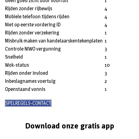
Geen goed zicht door voorruit
1
Rijden zonder rijbewijs
4
Mobiele telefoon tijdens rijden
4
Niet op eerste vordering ID
4
Rijden zonder verzekering
1
Misbruik maken van handelaarskentekenplaten
1
Controle NIWO vergunning
3
Snelheid
1
Wok-status
10
Rijden onder invloed
3
Inbeslagnames voertuig
2
Openstaand vonnis
1
SPELREGELS-CONTACT
Download onze gratis app