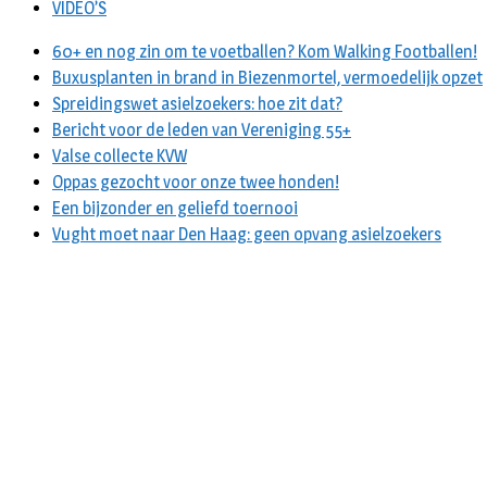
VIDEO’S
60+ en nog zin om te voetballen? Kom Walking Footballen!
Buxusplanten in brand in Biezenmortel, vermoedelijk opzet
Spreidingswet asielzoekers: hoe zit dat?
Bericht voor de leden van Vereniging 55+
Valse collecte KVW
Oppas gezocht voor onze twee honden!
Een bijzonder en geliefd toernooi
Vught moet naar Den Haag: geen opvang asielzoekers