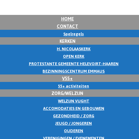
HOME
CONTACT
Spelregels
KERKEN
H. NICOLAASKERK
OPEN KERK
PROTESTANTE GEMEENTE HELEVOIRT-HAAREN
BEZINNINGSCENTRUM EMMAUS
V55+
55+ activiteiten
ZORG/WELZIJN
WELZIJN VUGHT
ACCOMODATIES EN GEBOUWEN
GEZONDHEID / ZORG
JEUGD / JONGEREN
OUDEREN
VERENIGINGEN / EVENEMENTEN