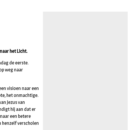
aar het Licht.
ndag de eerste.
 op weg naar
 een visioen naar een
pte, het onmachtige.
van Jezus van
digt hij aan dat er
 naar een betere
n henzelf verscholen