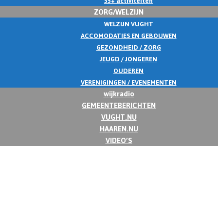
55+ activiteiten
ZORG/WELZIJN
WELZIJN VUGHT
ACCOMODATIES EN GEBOUWEN
GEZONDHEID / ZORG
JEUGD / JONGEREN
OUDEREN
VERENIGINGEN / EVENEMENTEN
wijkradio
GEMEENTEBERICHTEN
VUGHT.NU
HAAREN.NU
VIDEO’S