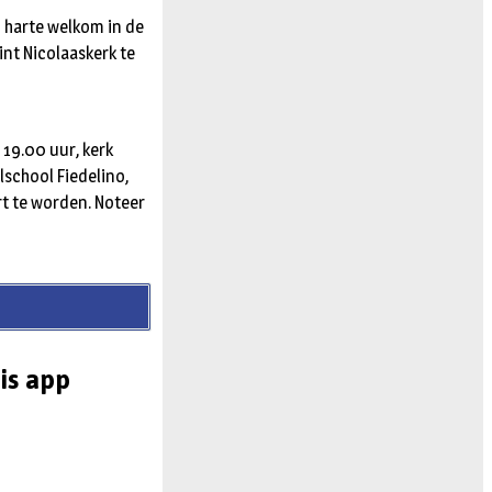
n harte welkom in de
nt Nicolaaskerk te
 19.00 uur, kerk
lschool Fiedelino,
rt te worden. Noteer
is app