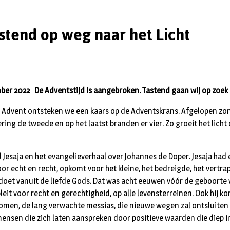
stend op weg naar het Licht
er 2022 De Adventstijd is aangebroken. Tastend gaan wij op zoek n
e Advent ontsteken we een kaars op de Adventskrans. Afgelopen zo
ng de tweede en op het laatst branden er vier. Zo groeit het licht
el Jesaja en het evangelieverhaal over Johannes de Doper. Jesaja had
oor echt en recht, opkomt voor het kleine, het bedreigde, het vertra
doet vanuit de liefde Gods. Dat was acht eeuwen vóór de geboorte 
eit voor recht en gerechtigheid, op alle levensterreinen. Ook hij kon
omen, de lang verwachte messias, die nieuwe wegen zal ontsluiten
ensen die zich laten aanspreken door positieve waarden die diep i