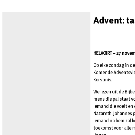
Advent: ta
HELVOIRT – 27 novemb
Op elke zondag in d
Komende Adventsvieri
Kerstmis.
We lezen uit de Bijb
mens die pal staat v
Iemand die voelt en 
Nazareth. Johannes pl
iemand na hem zal k
toekomst voor alle m