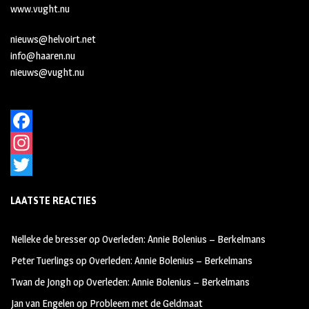
www.vught.nu
nieuws@helvoirt.net
info@haaren.nu
nieuws@vught.nu
F
a
I
c
n
T
LAATSTE REACTIES
e
s
w
b
t
i
Nelleke de bresser
op
Overleden: Annie Bolenius – Berkelmans
o
a
t
Peter Tuerlings
op
Overleden: Annie Bolenius – Berkelmans
o
g
t
Twan de Jongh
op
Overleden: Annie Bolenius – Berkelmans
k
r
e
Jan van Engelen
op
Probleem met de Geldmaat