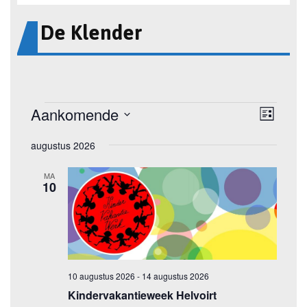
De Klender