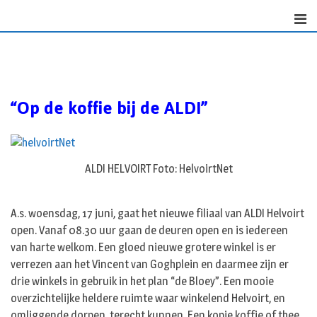
Skip
to
content
“Op de koffie bij de ALDI”
ALDI HELVOIRT Foto: HelvoirtNet
A.s. woensdag, 17 juni, gaat het nieuwe filiaal van ALDI Helvoirt
open. Vanaf 08.30 uur gaan de deuren open en is iedereen
van harte welkom. Een gloed nieuwe grotere winkel is er
verrezen aan het Vincent van Goghplein en daarmee zijn er
drie winkels in gebruik in het plan “de Bloey”. Een mooie
overzichtelijke heldere ruimte waar winkelend Helvoirt, en
omliggende dorpen, terecht kunnen. Een kopje koffie of thee