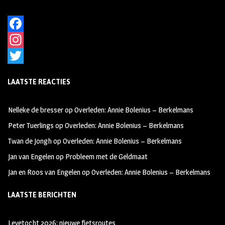
F
a
I
c
n
T
LAATSTE REACTIES
e
s
w
b
t
i
Nelleke de bresser
op
Overleden: Annie Bolenius – Berkelmans
o
a
t
Peter Tuerlings
op
Overleden: Annie Bolenius – Berkelmans
o
g
t
Twan de Jongh
op
Overleden: Annie Bolenius – Berkelmans
k
r
e
Jan van Engelen
op
Probleem met de Geldmaat
a
r
Jan en Roos van Engelen
op
Overleden: Annie Bolenius – Berkelmans
m
LAATSTE BERICHTEN
Leyetocht 2026: nieuwe fietsroutes